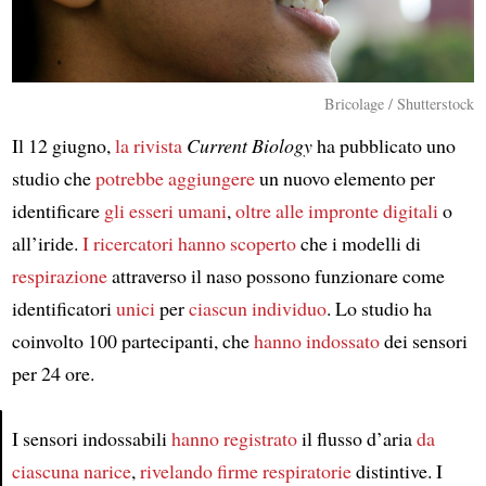
Bricolage / Shutterstock
Il 12 giugno,
la rivista
Current Biology
ha pubblicato uno
studio che
potrebbe aggiungere
un nuovo elemento per
identificare
gli esseri umani
,
oltre alle
impronte digitali
o
all’iride.
I ricercatori hanno scoperto
che i modelli di
respirazione
attraverso il naso possono funzionare come
identificatori
unici
per
ciascun individuo
. Lo studio ha
coinvolto 100 partecipanti, che
hanno indossato
dei sensori
per 24 ore.
I sensori indossabili
hanno registrato
il flusso d’aria
da
ciascuna narice
,
rivelando firme respiratorie
distintive. I
Article