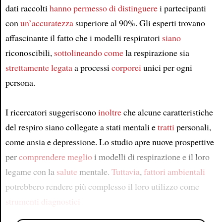
dati raccolti
hanno permesso di distinguere
i partecipanti
con
un’accuratezza
superiore al 90%. Gli esperti trovano
affascinante il fatto che i modelli respiratori
siano
riconoscibili,
sottolineando come
la respirazione sia
strettamente legata
a processi
corporei
unici per ogni
persona.
I ricercatori suggeriscono
inoltre
che alcune caratteristiche
del respiro siano collegate a stati mentali e
tratti
personali,
come ansia e depressione. Lo studio apre nuove prospettive
per
comprendere meglio
i modelli di respirazione e il loro
legame con la
salute
mentale.
Tuttavia
,
fattori ambientali
potrebbero rendere più complesso il loro utilizzo come
strumenti diagnostici