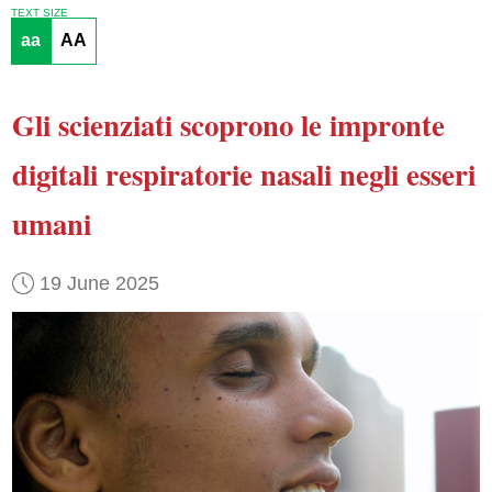
TEXT SIZE
aa
AA
Gli scienziati scoprono
le impronte
digitali
respiratorie nasali
negli esseri
umani
19 June 2025