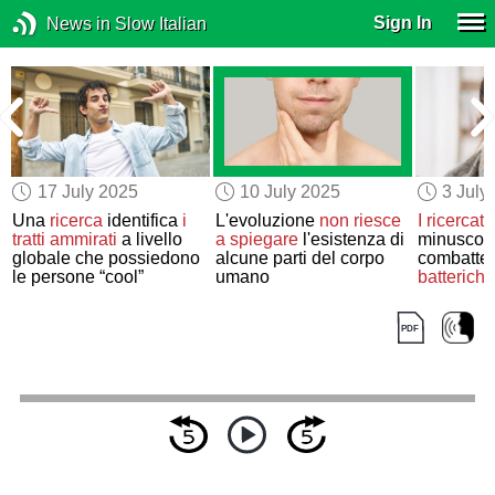
Sign In
News in Slow Italian
17 July 2025
10 July 2025
3 July
Una
ricerca
identifica
i
L'evoluzione
non riesce
I ricercato
e
tratti
ammirati
a livello
a spiegare
l'esistenza di
minuscoli
globale che possiedono
alcune parti del corpo
combatte
le persone “cool”
umano
batteriche