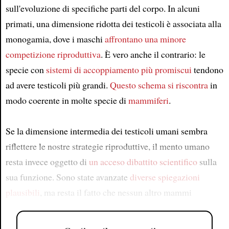
sull'evoluzione di specifiche parti del corpo. In alcuni
primati, una dimensione ridotta dei testicoli è associata alla
monogamia, dove i maschi
affrontano una minore
competizione riproduttiva
. È vero anche il contrario: le
specie con
sistemi di accoppiamento più promiscui
tendono
ad avere testicoli più grandi.
Questo schema
si riscontra
in
modo coerente in molte specie di
mammiferi
.
Se la dimensione intermedia dei testicoli umani sembra
riflettere le nostre strategie riproduttive, il mento umano
resta invece oggetto di
un acceso dibattito scientifico
sulla
sua funzione. Sono state avanzate
diverse spiegazioni
plausibili
, ma resta il fatto che nessun altro mammi