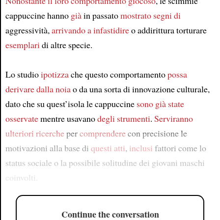
Nonostante
il loro comportamento giocoso
, le scimmie
cappuccine hanno
già
in passato
mostrato segni di
aggressività,
arrivando a
infastidire
o addirittura torturare
esemplari
di altre specie.
Lo studio
ipotizza
che questo comportamento
possa
derivare dalla noia
o da una sorta di innovazione culturale,
dato che su quest’isola le cappuccine
sono già state
osservate
mentre usavano
degli strumenti
.
Serviranno
ulteriori ricerche
per
comprendere
con precisione le
motivazioni alla base di
questi atti
,
inclusi
fattori come lo
status sociale o la possibile solitudine dei giovani maschi
coinvolti.
Continue the conversation