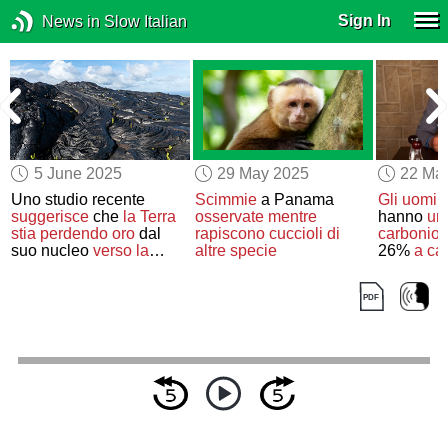
Sign In
News in Slow Italian
5 June 2025
29 May 2025
22 Ma
e
Uno studio recente
Scimmie
a Panama
Gli uomini
suggerisce
che
la Terra
osservate
mentre
hanno
un
stia perdendo oro
dal
rapiscono
cuccioli di
carbonio
s
suo nucleo
verso la
altre specie
26%
a ca
superficie
rossa
e de