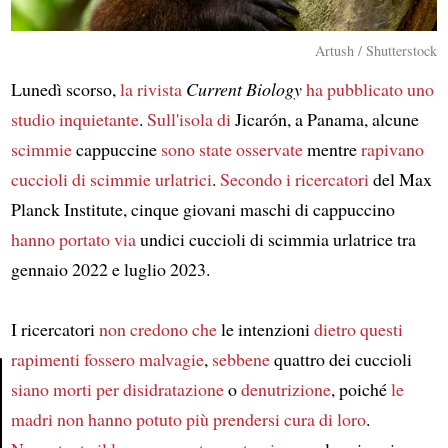
Artush / Shutterstock
Lunedì scorso,
la rivista
Current Biology
ha pubblicato uno
studio inquietante
.
Sull'isola di
Jicarón, a Panama, alcune
scimmie
cappuccine
sono state osservate
mentre
rapivano
cuccioli di scimmie urlatrici
.
Secondo i ricercatori
del Max
Planck Institute, cinque giovani maschi di cappuccino
hanno portato via
undici cuccioli di scimmia urlatrice tra
gennaio 2022 e luglio 2023.
I ricercatori
non credono che
le intenzioni
dietro questi
rapimenti
fossero malvagie
,
sebbene
quattro dei cuccioli
siano morti
per disidratazione
o
denutrizione
, poiché
le
madri
non hanno potuto più prendersi cura di loro
.
Article