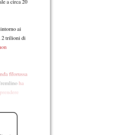
ale a circa 20
intorno ai
2 trilioni di
non
nda filorussa
Cremlino
ha
prendere