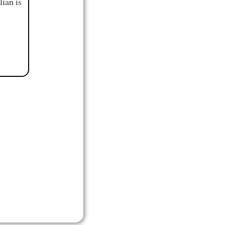
ian is