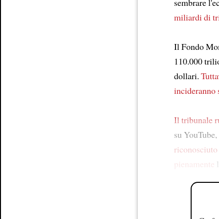
sembrare l'
miliardi di tr
Il Fondo Mon
110.000 trili
dollari.
Tutta
incideranno 
Il tribunale 
su YouTube, b
riconosciuto 
pienamente
l