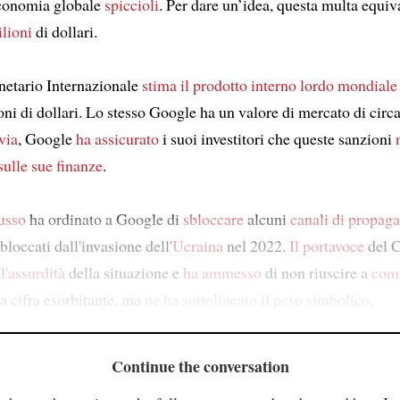
economia globale
spiccioli
. Per dare un’idea, questa multa equiv
ilioni
di dollari.
etario Internazionale
stima
il prodotto interno lordo mondiale
oni di dollari. Lo stesso Google ha un valore di mercato di circa 
via
, Google
ha assicurato
i suoi investitori che queste sanzioni
sulle sue finanze
.
russo
ha ordinato a Google di
sbloccare
alcuni
canali di propaga
loccati dall'invasione dell'
Ucraina
nel 2022.
Il portavoce
del 
l'assurdità
della situazione e
ha ammesso
di non riuscire a
com
a cifra esorbitante, ma
ne ha sottolineato il peso simbolico
.
Continue the conversation