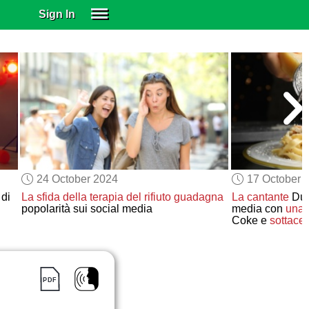
Sign In
SIGN IN
SUBSCRIBE
EDUCATIONAL LICENSES
GIFT CARDS
OTHER LANGUAGES
ABOUT US
ALEXA
24 October 2024
17 October 
ADJUST COLORS
di
La sfida
della terapia del rifiuto
guadagna
La cantante
Dua
popolarità sui social media
media con
una 
Coke e
sottacet