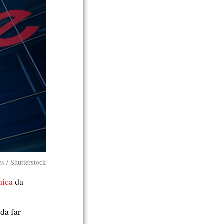
s / Shutterstock
mica
da
da far