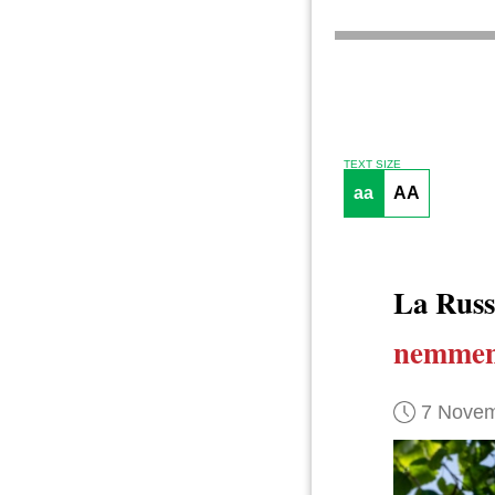
TEXT SIZE
aa
AA
La Rus
nemmeno
7 Novem