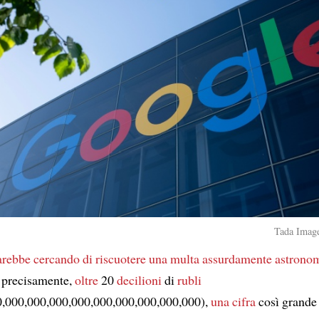
Tada Image
arebbe cercando di riscuotere
una multa assurdamente astrono
 precisamente,
oltre
20
decilioni
di
rubli
0,000,000,000,000,000,000,000,000,000),
una cifra
così grande 