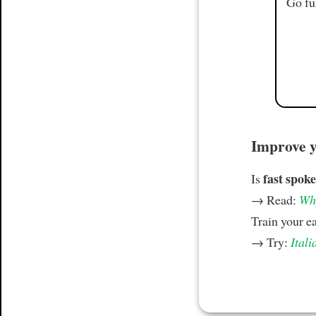
Go fu
Improve yo
fast spoke
Is
→ Read:
Why
Train your e
→ Try:
Itali