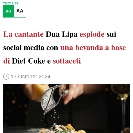
TEXT SIZE
aa
AA
La cantante
Dua Lipa
esplode
sui
social media con
una bevanda a base
di
Diet Coke e
sottaceti
17 October 2024