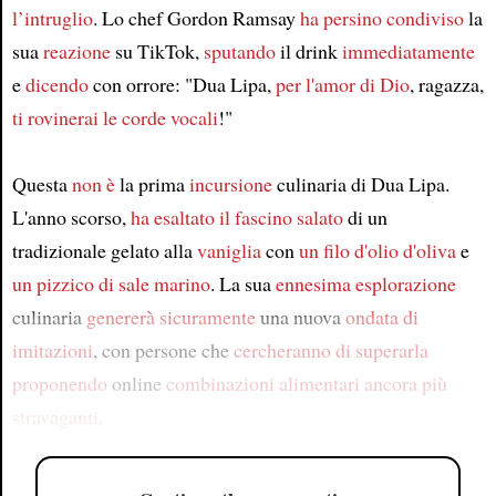
l’intruglio
. Lo chef Gordon Ramsay
ha persino condiviso
la
sua
reazione
su TikTok,
sputando
il drink
immediatamente
e
dicendo
con orrore: "Dua Lipa,
per l'amor di Dio
, ragazza,
ti rovinerai le corde vocali
!"
Questa
non è
la prima
incursione
culinaria di Dua Lipa.
L'anno scorso,
ha esaltato
il fascino salato
di un
tradizionale gelato alla
vaniglia
con
un filo d'olio d'oliva
e
un pizzico di sale marino
. La sua
ennesima esplorazione
culinaria
genererà sicuramente
una nuova
ondata di
imitazioni
, con persone che
cercheranno di superarla
proponendo
online
combinazioni alimentari
ancora più
stravaganti
.