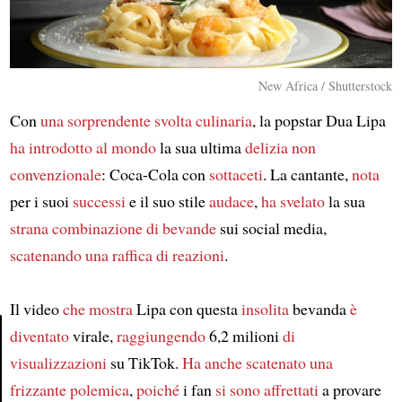
New Africa / Shutterstock
Con
una sorprendente svolta culinaria
, la popstar Dua Lipa
ha introdotto al mondo
la sua ultima
delizia non
convenzionale
: Coca-Cola con
sottaceti
. La cantante,
nota
per i suoi
successi
e il suo stile
audace
,
ha svelato
la sua
strana combinazione di bevande
sui social media,
scatenando
una raffica di reazioni
.
Il video
che mostra
Lipa con questa
insolita
bevanda
è
diventato
virale,
raggiungendo
6,2 milioni
di
visualizzazioni
su TikTok.
Ha anche scatenato
una
Article
frizzante polemica
,
poiché
i fan
si sono affrettati
a provare