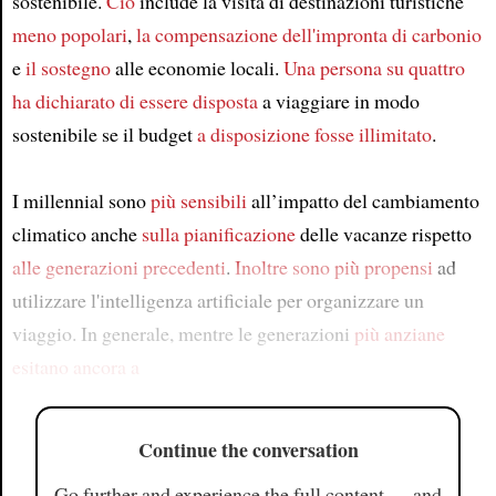
sostenibile.
Ciò
include la visita di destinazioni turistiche
meno popolari
,
la compensazione dell'impronta di carbonio
e
il sostegno
alle economie locali.
Una persona su quattro
ha dichiarato
di essere disposta
a viaggiare in modo
sostenibile se il budget
a disposizione
fosse illimitato
.
I millennial sono
più sensibili
all’impatto del cambiamento
climatico anche
sulla pianificazione
delle vacanze rispetto
alle generazioni precedenti
.
Inoltre
sono più propensi
ad
utilizzare l'intelligenza artificiale per organizzare un
viaggio. In generale, mentre le generazioni
più anziane
esitano ancora a
Continue the conversation
Go further and experience the full content — and