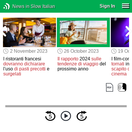
Sign In
News in Slow Italian
2 November 2023
26 October 2023
19 Oct
I ristoranti francesi
Il rapporto
2024
sulle
I film-con
dovranno dichiarare
tendenze di viaggio
del
tornati
in 
l'uso
di pasti precotti
e
prossimo anno
scapito
de
surgelati
cinema