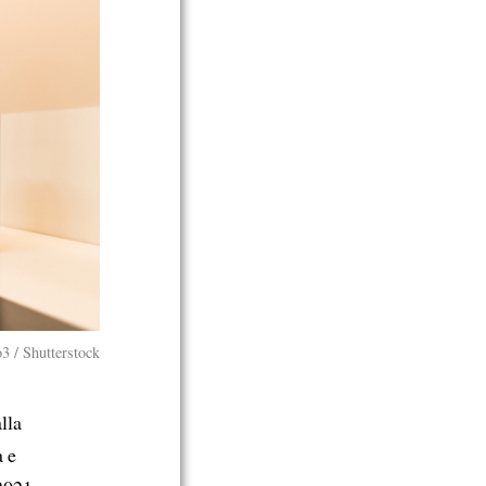
o3 / Shutterstock
lla
a e