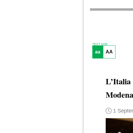
TEXT SIZE
aa
AA
L’Italia
Moden
1 Septe