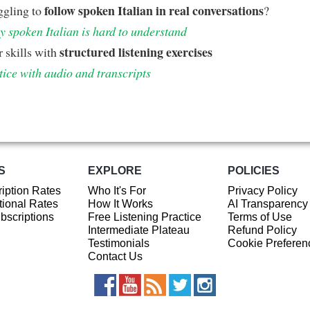
follow spoken Italian in real conversations
ggling to
?
 spoken Italian is hard to understand
structured listening exercises
 skills with
tice with audio and transcripts
S
EXPLORE
POLICIES
iption Rates
Who It's For
Privacy Policy
ional Rates
How It Works
AI Transparency
ubscriptions
Free Listening Practice
Terms of Use
Intermediate Plateau
Refund Policy
Testimonials
Cookie Preferen
Contact Us