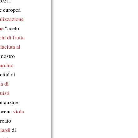
2021,
e europea
alizzazione
ne
“aceto
hi di frutta
iaciuta ai
 nostro
archio
città di
ia di
uisti
entanza e
slovena
viola
rcato
iardi
di