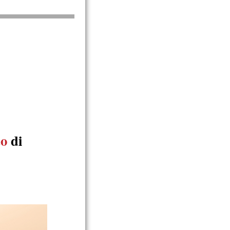
co
di