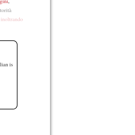
gini
,
utorità
,
inoltrando
ian is