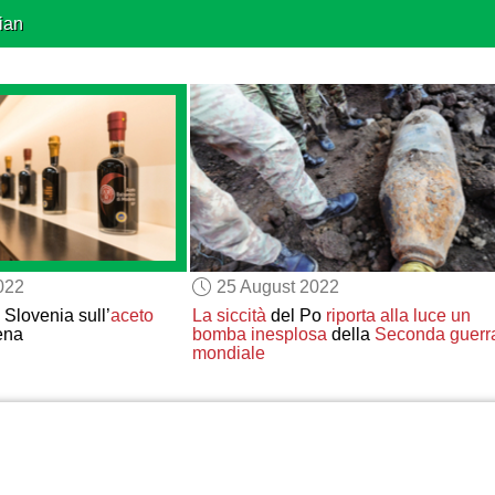
ian
022
25 August 2022
 Slovenia sull’
aceto
La siccità
del Po
riporta alla luce
un
ena
bomba inesplosa
della
Seconda guerr
mondiale