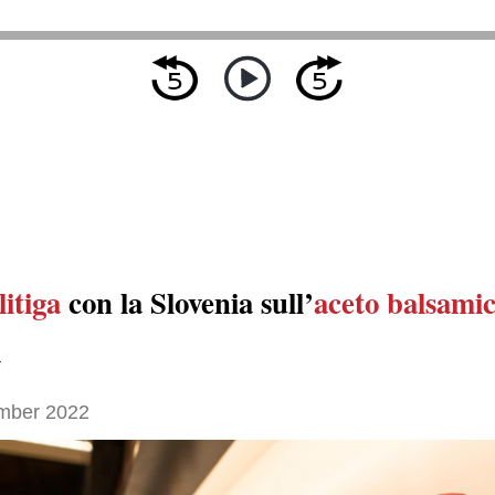
litiga
con la Slovenia sull’
aceto balsami
a
mber 2022