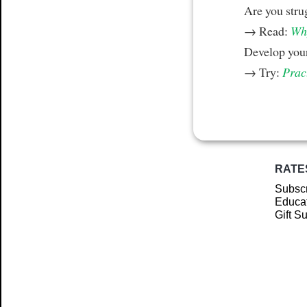
Are you stru
→ Read:
Why
Develop your
→ Try:
Prac
RATE
Subscr
Educat
Gift S