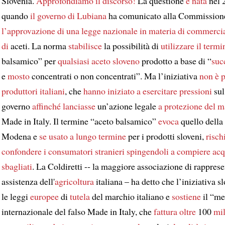
Slovenia.
Approfondiamo il discorso!
La questione
è nata
nel 
quando
il governo di Lubiana
ha comunicato alla Commission
l’approvazione di
una legge nazionale
in materia di commerci
di
aceti. La norma
stabilisce
la possibilità di
utilizzare il termi
balsamico” per
qualsiasi aceto sloveno
prodotto a base di “
succ
e
mosto
concentrati o non concentrati”. Ma l’iniziativa
non è p
produttori italiani
, che
hanno iniziato a esercitare pressioni
sul
governo
affinché lanciasse
un’azione legale
a protezione del m
Made in Italy. Il termine “aceto balsamico”
evoca
quello della 
Modena e
se usato a lungo termine
per i prodotti sloveni,
risch
confondere
i consumatori stranieri
spingendoli a compiere
acq
sbagliati
. La Coldiretti -- la maggiore associazione di rappres
assistenza dell'
agricoltura
italiana – ha detto che l’iniziativa 
le leggi
europee
di
tutela
del marchio italiano e
sostiene
il “me
internazionale del falso Made in Italy, che
fattura
oltre
100
mil