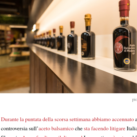
pi
Durante
la puntata della scorsa settimana
abbiamo accennato
a
controversia sull’
aceto balsamico
che
sta facendo litigare
Itali