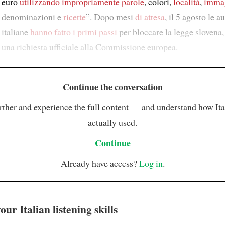
euro
utilizzando impropriamente
parole
, colori,
località
,
imma
denominazioni e
ricette
”. Dopo mesi
di attesa
, il 5 agosto le a
italiane
hanno fatto i primi passi
per bloccare la legge slovena
una richiesta ufficiale alla Commissione europea.
Continue the conversation
rther and experience the full content — and understand how Ital
actually used.
Continue
Already have access?
Log in
.
ur Italian listening skills