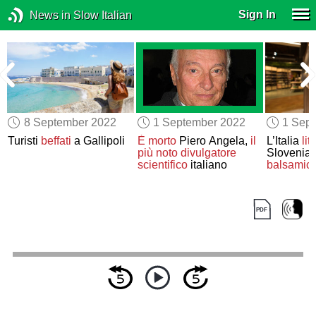
Sign In
News in Slow Italian
8 September 2022
1 September 2022
1 Sep
Turisti
beffati
a Gallipoli
È morto
Piero Angela,
il
L’Italia
lit
più noto
divulgatore
Slovenia s
scientifico
italiano
balsamic