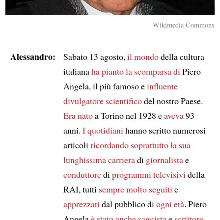
Wikimedia Commons
Alessandro:
Sabato 13 agosto,
il mondo
della cultura
italiana
ha pianto la scomparsa di
Piero
Angela, il più famoso e
influente
divulgatore scientifico
del nostro Paese.
Era nato
a Torino nel 1928 e
aveva
93
anni.
I quotidiani
hanno scritto numerosi
articoli
ricordando
soprattutto
la sua
lunghissima carriera
di
giornalista
e
conduttore
di
programmi televisivi
della
RAI, tutti
sempre
molto seguiti
e
apprezzati
dal pubblico di
ogni età
. Piero
Angela
è stato anche
saggista
e
scrittore