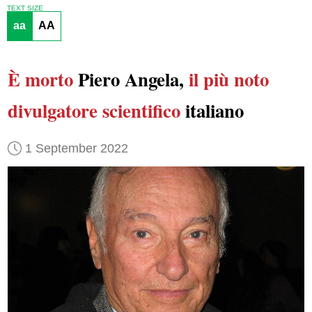
TEXT SIZE
aa
AA
È morto
Piero Angela,
il più noto
divulgatore scientifico
italiano
1 September 2022