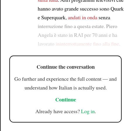
hanno avuto grande successo sono Quark
e Superquark,
andati in onda
senza
interruzione fino a questa estate. Piero
Angela è stato in RAI per 70 anni e ha
lavorato
ininterrottamente
fino alla fine
.
Continue the conversation
Go further and experience the full content — and
understand how Italian is actually used.
Continue
Already have access?
Log in
.