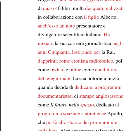
di
quasi
40 libri, molti
dei quali
realizzati
in collaborazione con
il figlio
Alberto,
Article
anch’esso un noto
presentatore e
divulgatore scientifico italiano.
Ha
iniziato
la sua carriera giornalistica
negli
anni Cinquanta
,
lavorando per
la Rai,
dapprima come
cronista radiofonico
, poi
come
inviato
e
infine
come
conduttore
del telegiornale
. La sua notorietà inizia
quando decide di
dedicarsi a
programmi
documentaristici
di
stampo anglosassone
come
Il futuro nello
spazio
, dedicato al
programma spaziale statunitense
Apollo,
che
portò allo sbarco dei primi uomini
sulla luna
. Altri programmi televisivi che