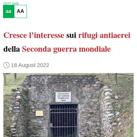
TEXT SIZE
aa
AA
Cresce
l’interesse
sui
rifugi antiaerei
della
Seconda guerra mondiale
18 August 2022