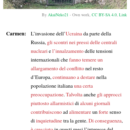
By
AkaiNeko21
-
Own work
,
CC BY-SA 4.0
,
Link
Carmen:
L’invasione dell’
Ucraina
da parte della
Russia,
gli scontri
nei pressi delle centrali
nucleari
e
l’innalzamento
delle tensioni
internazionali che
fanno temere
un
allargamento del conflitto
nel resto
d’Europa,
continuano a destare
nella
popolazione italiana
una certa
preoccupazione
.
Talvolta
anche
gli approcci
piuttosto allarmistici
di
alcuni giornali
contribuiscono
ad
alimentare
un
forte
senso
di
inquietudine
tra la gente.
Di conseguenza
,
è cresciuto
in questi mesi l’interesse del