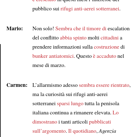
pubblico sui
rifugi anti-aerei sotterranei
.
Mario:
Non solo!
Sembra che
il timore di
escalation
del conflitto
abbia spinto
molti
cittadini
a
prendere informazioni sulla
costruzione
di
bunker antiatomici
. Questo
è accaduto
nel
Article
mese di marzo.
Carmen:
L’allarmismo adesso
sembra essere rientrato
,
ma la curiosità sui rifugi anti-aerei
sotterranei
sparsi lungo
tutta la penisola
italiana continua a rimanere elevata.
Lo
dimostrano
i tanti articoli
pubblicati
sull’argomento
.
Il quotidiano
,
Agenzia