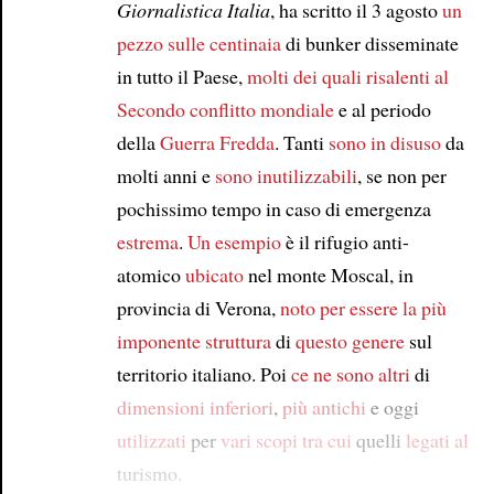
Giornalistica Italia
, ha scritto il 3 agosto
un
pezzo sulle
centinaia
di bunker disseminate
in tutto il Paese,
molti dei quali risalenti al
Secondo conflitto mondiale
e al periodo
della
Guerra Fredda
. Tanti
sono in disuso
da
molti anni e
sono inutilizzabili
, se non per
pochissimo tempo in caso di emergenza
estrema
.
Un esempio
è il rifugio anti-
atomico
ubicato
nel monte Moscal, in
provincia di Verona,
noto per essere
la più
imponente struttura
di
questo genere
sul
territorio italiano. Poi
ce ne sono altri
di
dimensioni inferiori
,
più antichi
e oggi
utilizzati
per
vari scopi
tra cui
quelli
legati al
turismo.