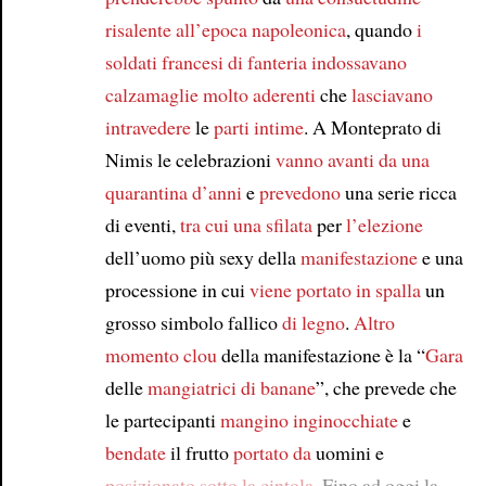
risalente all’epoca napoleonica
, quando
i
Article
soldati francesi di fanteria
indossavano
calzamaglie molto aderenti
che
lasciavano
intravedere
le
parti intime
. A Monteprato di
Nimis le celebrazioni
vanno avanti da
una
quarantina d’anni
e
prevedono
una serie ricca
di eventi,
tra cui
una sfilata
per
l’elezione
dell’uomo più sexy della
manifestazione
e una
processione in cui
viene portato in spalla
un
grosso simbolo fallico
di legno
.
Altro
momento clou
della manifestazione è la “
Gara
delle
mangiatrici di banane
”, che prevede che
le partecipanti
mangino
inginocchiate
e
bendate
il frutto
portato da
uomini e
posizionato
sotto la cintola
. Fino ad oggi la