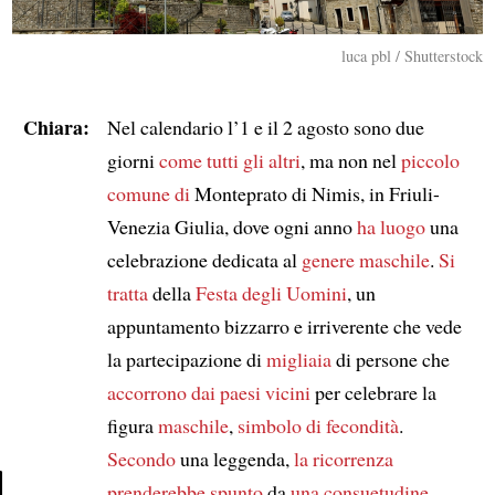
luca pbl / Shutterstock
Chiara:
Nel calendario l’1 e il 2 agosto sono due
giorni
come tutti gli altri
, ma non nel
piccolo
comune di
Monteprato di Nimis, in Friuli-
Venezia Giulia, dove ogni anno
ha luogo
una
celebrazione dedicata al
genere maschile
.
Si
tratta
della
Festa degli Uomini
, un
appuntamento bizzarro e irriverente che vede
la partecipazione di
migliaia
di persone che
accorrono dai paesi vicini
per celebrare la
figura
maschile
,
simbolo di fecondità
.
Secondo
una leggenda,
la ricorrenza
prenderebbe spunto
da
una consuetudine