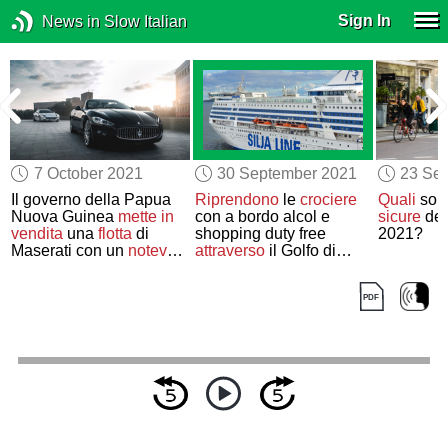
Sign In
News in Slow Italian
7 October 2021
30 September 2021
23 Se
e
Il governo della Papua
Riprendono
le
crociere
Quali
sono
Nuova Guinea
mette in
con a bordo alcol e
sicure
del
vendita
una
flotta
di
shopping duty free
2021?
Maserati con un
notevole
attraverso
il Golfo di
sconto
Finlandia