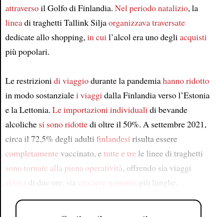
attraverso
il Golfo di Finlandia.
Nel periodo natalizio
, la
linea
di traghetti Tallink Silja
organizzava
traversate
dedicate allo shopping,
in cui
l’alcol era uno degli
acquisti
più popolari.
Le restrizioni
di viaggio
durante la pandemia
hanno ridotto
in modo sostanziale
i viaggi
dalla Finlandia verso l’Estonia
e la Lettonia.
Le importazioni individuali
di bevande
alcoliche
si sono ridotte
di oltre il 50%. A settembre 2021,
circa il 72,5% degli adulti
finlandesi
risulta essere
completamente
vaccinato, e
tutte e tre
le linee di traghetti
sono tornate
alla piena operatività
, offrendo sia viaggi
veloci
di due ore, sia
crociere
notturne
più lunghe.