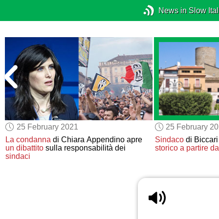
News in Slow Ital
25 February 2021
25 February 2
La condanna
di Chiara Appendino apre
Sindaco
di Biccari
un dibattito
sulla responsabilità dei
storico
a partire da
sindaci