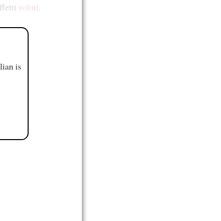
ffetti
voluti
.
ian is