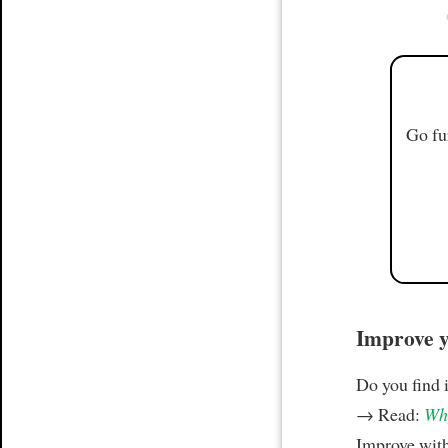
Go fu
Improve yo
Do you find i
→ Read:
Why
Improve wit