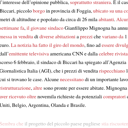
l’interesse dell’opinione pubblica,
soprattutto
straniera
. È il ca
Biccari, piccolo
borgo
in provincia di Foggia,
ubicato su una co
metri di altitudine e popolato da circa di 26 mila
abitanti
.
Alcu
settimane fa
,
il giovane sindaco
Gianfilippo Mignogna ha annu
messa in vendita
di
diverse abitazioni
a
prezzi
che
variano da
1 
euro.
La notizia
ha fatto il giro del mondo
, fino ad
essere divul
dall’
emittente televisiva
americana CNN e dalla
celebre rivista
scorso 6 febbraio, il sindaco di Biccari ha spiegato all’Agenzia
Giornalistica Italia (AGI), che i prezzi di vendita
rispecchiano
l
cui si trovano le case. Alcune
necessitano
di un importante lavo
ristrutturazione
,
altre
sono pronte per essere abitate. Mignogna
aver ricevuto
oltre
novemila richieste da potenziali
compratori
d
Uniti, Belgio, Argentina, Olanda e Brasile.
Sembra che
il progetto del piccolo paese pugliese
stia riscuote