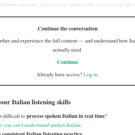
discreto successo.
Auguriamoci
, adesso, che
possa portare
gli e
Continue the conversation
rther and experience the full content — and understand how Ital
actually used.
Continue
Already have access?
Log in
.
ur Italian listening skills
process spoken Italian in real time
t difficult to
?
 you can't understand spoken Italian
consistent Italian listening practice
h