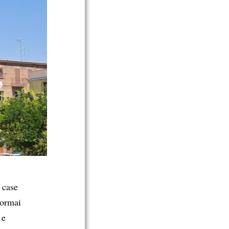
case
 ormai
 e