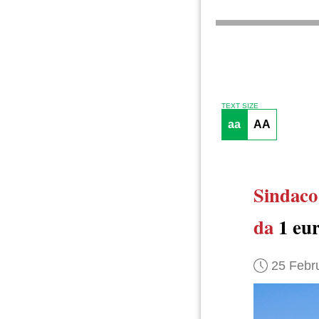
TEXT SIZE
aa
AA
Sindaco
da
1 eu
25 Febr