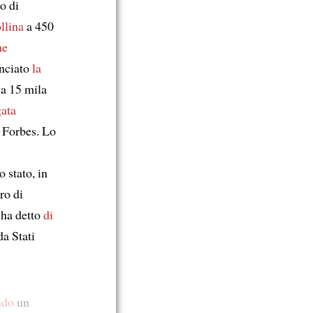
so di
llina
a 450
ne
nciato
la
a 15 mila
gata
Forbes. Lo
o stato, in
ro di
 ha detto
di
a Stati
ndo
un