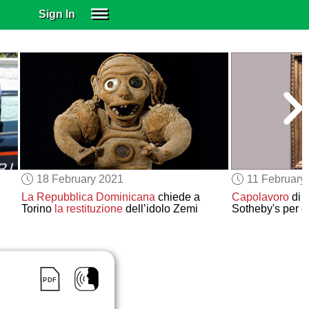
Sign In
SIGN IN
SUBSCRIBE
EDUCATIONAL LICENSES
GIFT CARDS
OTHER LANGUAGES
ABOUT US
ALEXA
18 February 2021
11 February
ADJUST COLORS
La Repubblica Dominicana
chiede a
Capolavoro
di B
Torino
la restituzione
dell’idolo Zemi
Sotheby's per
o