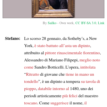
By
Sailko
-
Own work
,
CC BY-SA 3.0
,
Link
Stefano:
Lo scorso 28 gennaio, da Sotheby’s, a New
York,
è stato battuto all’asta
un dipinto
,
attribuito al
pittore rinascimentale fiorentino
,
Alessandro di Mariano Filipepi,
meglio noto
come
Sandro Botticelli. L’opera,
intitolata
“
Ritratto
di giovane che
tiene in mano
un
tondello
”, è un dipinto a tempera
su tavola di
pioppo
,
databile intorno al
1480, uno dei
periodi artisticamente
più felici
del maestro
toscano
. Come
suggerisce
il nome,
il