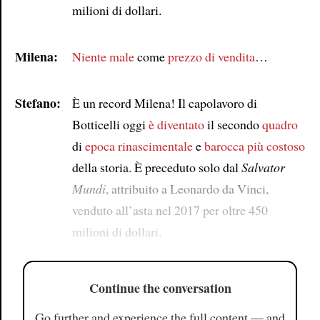
milioni di dollari.
Milena:
Niente male
come
prezzo di vendita
…
Stefano:
È un record Milena! Il capolavoro di
Botticelli oggi
è diventato
il secondo
quadro
di
epoca
rinascimentale
e
barocca
più costoso
della storia. È preceduto solo dal
Salvator
Mundi
, attribuito a Leonardo da Vinci,
venduto all’asta nel 2017 per oltre 450
milioni di dollari.
Continue the conversation
Go further and experience the full content — and