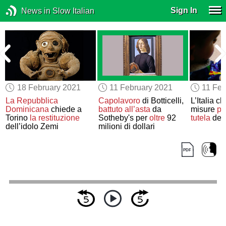
Sign In
News in Slow Italian
18 February 2021
11 February 2021
11 Feb
La Repubblica
Capolavoro
di Botticelli,
L’Italia c
Dominicana
chiede a
battuto all’asta
da
misure
pi
Torino
la restituzione
Sotheby's per
oltre
92
tutela
dei 
dell’idolo Zemi
milioni di dollari