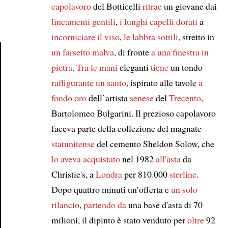
capolavoro
del Botticelli
ritrae
un giovane dai
lineamenti gentili
,
i lunghi capelli dorati
a
incorniciare il viso
,
le labbra sottili
, stretto in
un farsetto malva
, di fronte
a una finestra in
pietra
.
Tra le mani
eleganti
tiene
un tondo
Article
raffigurante un santo
, ispirato alle tavole
a
fondo oro
dell’artista
senese
del
Trecento
,
Bartolomeo Bulgarini. Il prezioso capolavoro
faceva parte della collezione del magnate
statunitense
del cemento Sheldon Solow, che
lo aveva acquistato
nel 1982
all'asta
da
Christie's, a
Londra
per 810.000
sterline
.
Dopo quattro minuti un’offerta e
un solo
rilancio
,
partendo da
una base d'asta di 70
milioni, il dipinto è stato venduto per
oltre
92