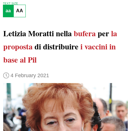
TEXT SIZE
aa
AA
Letizia Moratti nella
bufera
per
la
proposta
di distribuire
i vaccini
in
base al Pil
4 February 2021