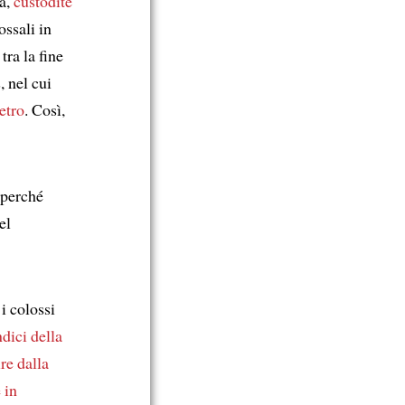
ma,
custodite
ossali in
 tra la fine
, nel cui
etro
. Così,
 perché
el
, i colossi
dici della
re dalla
 in