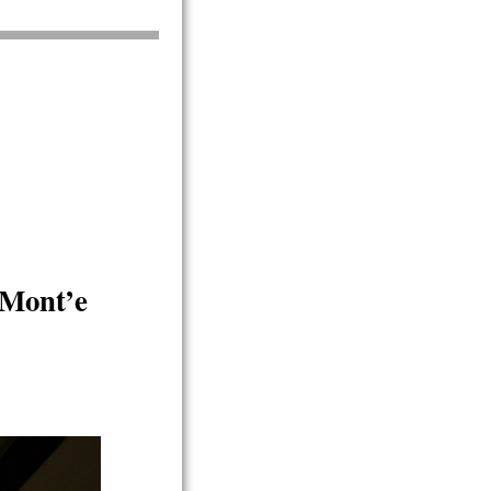
 Mont’e