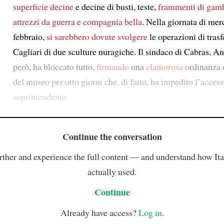
superficie
decine
e decine di busti, teste,
frammenti di gam
attrezzi da guerra
e compagnia bella
. Nella giornata di mer
febbraio,
si sarebbero dovute svolgere
le operazioni di tras
Cagliari di due sculture nuragiche. Il sindaco di Cabras, A
però, ha bloccato tutto,
firmando
una
clamorosa
ordinanza 
del museo per otto giorni che, di fatto, ha impedito l’access
soprintendente.
Continue the conversation
rther and experience the full content — and understand how Ital
actually used.
Continue
Already have access?
Log in
.