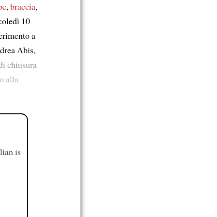
be
,
braccia
,
coledì 10
ferimento a
ndrea Abis,
di chiusura
o alla
ian is