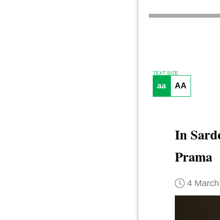
TEXT SIZE
aa
AA
In Sar
Prama
4 March