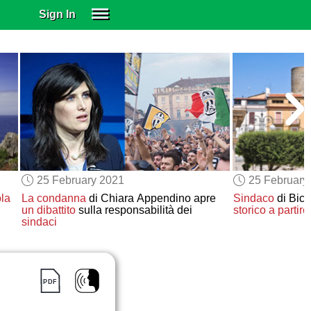
Sign In
SIGN IN
SUBSCRIBE
EDUCATIONAL LICENSES
GIFT CARDS
OTHER LANGUAGES
ABOUT US
ALEXA
25 February 2021
25 February
ADJUST COLORS
ola
La condanna
di Chiara Appendino apre
Sindaco
di Bicc
un dibattito
sulla responsabilità dei
storico
a partire
sindaci