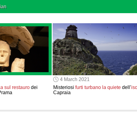
ian
4 March 2021
iga sul restauro
dei
Misteriosi
furti
turbano
la quiete
dell’
is
 Prama
Capraia