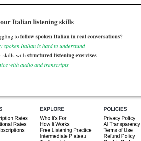
ur Italian listening skills
follow spoken Italian in real conversations
ggling to
?
 spoken Italian is hard to understand
structured listening exercises
 skills with
tice with audio and transcripts
S
EXPLORE
POLICIES
iption Rates
Who It's For
Privacy Policy
ional Rates
How It Works
AI Transparency
ubscriptions
Free Listening Practice
Terms of Use
Intermediate Plateau
Refund Policy