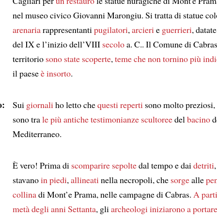
Cagliari per
un restauro
le statue nuragiche di Mont'e Pra
nel museo civico Giovanni Marongiu. Si tratta di statue col
arenaria
rappresentanti
pugilatori
,
arcieri
e
guerrieri
, datate
del IX e l’inizio dell’VIII
secolo
a. C.. Il Comune di Cabras
territorio
sono state scoperte
,
teme che non tornino più indi
il paese
è insorto
.
o:
Sui
giornali
ho letto che
questi reperti
sono molto preziosi,
sono tra
le più antiche testimonianze scultoree
del
bacino
d
Mediterraneo.
È vero! Prima di
scomparire
sepolte
dal tempo e dai
detriti
stavano
in piedi
,
allineati
nella necropoli, che
sorge
alle
pen
collina
di Mont’e Prama, nelle campagne di Cabras.
A parti
metà degli anni Settanta
, gli
archeologi
iniziarono a portare