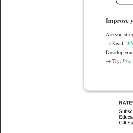
Improve yo
Are you stru
→ Read:
Why
Develop your
→ Try:
Prac
RATE
Subscr
Educat
Gift S