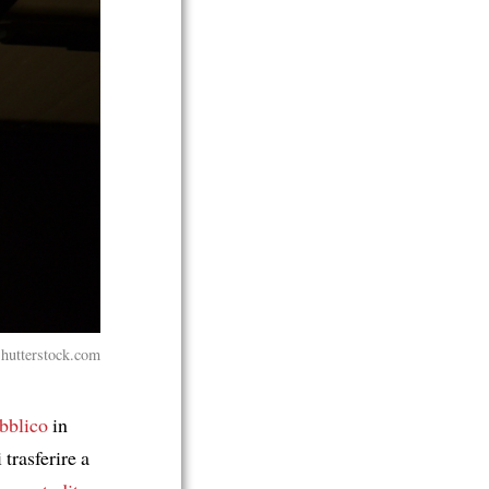
Shutterstock.com
ubblico
in
 trasferire a