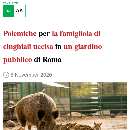
TEXT SIZE
aa
AA
Polemiche
per
la famigliola di
cinghiali
uccisa
in
un giardino
pubblico
di Roma
5 November 2020