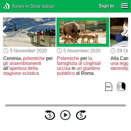
Sign In
News in Slow Italian
5 November 2020
5 November 2020
29 Oct
Cervinia,
polemiche
per
Polemiche
per
la
Alla Cam
gli assembramenti
famigliola di cinghiali
una legg
all’
apertura della
uccisa
in
un giardino
stereotipi
stagione sciistica
pubblico
di Roma