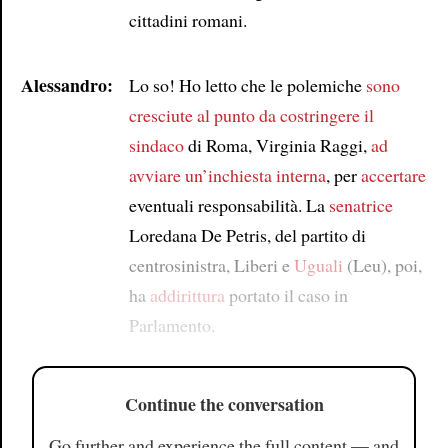
cittadini romani.
Alessandro:
Lo so! Ho letto che le polemiche
sono
cresciute al punto da
costringere
il
sindaco
di Roma, Virginia Raggi,
ad
avviare un’inchiesta interna
, per
accertare
eventuali responsabilità. La
senatrice
Loredana De Petris, del partito di
centrosinistra, Liberi e
Uguali
(Leu), poi,
ha
addirittura
portato il caso in
Parlamento.
Continue the conversation
Go further and experience the full content — and