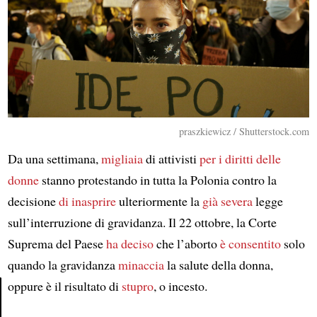
praszkiewicz / Shutterstock.com
Da una settimana,
migliaia
di attivisti
per i diritti delle
donne
stanno protestando in tutta la Polonia contro la
decisione
di inasprire
ulteriormente la
già severa
legge
sull’interruzione di gravidanza. Il 22 ottobre, la Corte
Suprema del Paese
ha deciso
che l’aborto
è consentito
solo
quando la gravidanza
minaccia
la salute della donna,
oppure è il risultato di
stupro
, o incesto.