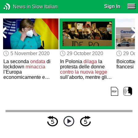
Sign In
News in Slow Italian
5 November 2020
29 October 2020
29 Oct
La seconda
ondata
di
In Polonia
dilaga
la
Boicottagg
lockdown
minaccia
protesta delle donne
francesi i
l’Europa
contro la nuova legge
economicamente e
sull’aborto, mentre gli
socialmente
Stati Uniti
si uniscono
alla dichiarazione anti-
aborto