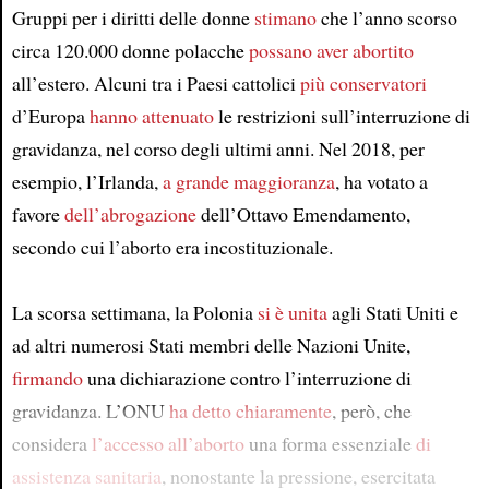
Article
Gruppi per i diritti delle donne
stimano
che l’anno scorso
circa 120.000 donne polacche
possano aver abortito
all’estero. Alcuni tra i Paesi cattolici
più conservatori
d’Europa
hanno attenuato
le restrizioni sull’interruzione di
gravidanza, nel corso degli ultimi anni. Nel 2018, per
esempio, l’Irlanda,
a grande maggioranza
, ha votato a
favore
dell’abrogazione
dell’Ottavo Emendamento,
secondo cui l’aborto era incostituzionale.
La scorsa settimana, la Polonia
si è unita
agli Stati Uniti e
ad altri numerosi Stati membri delle Nazioni Unite,
firmando
una dichiarazione contro l’interruzione di
gravidanza. L’ONU
ha detto chiaramente
, però, che
considera
l’accesso all’aborto
una forma essenziale
di
assistenza sanitaria
, nonostante la pressione, esercitata