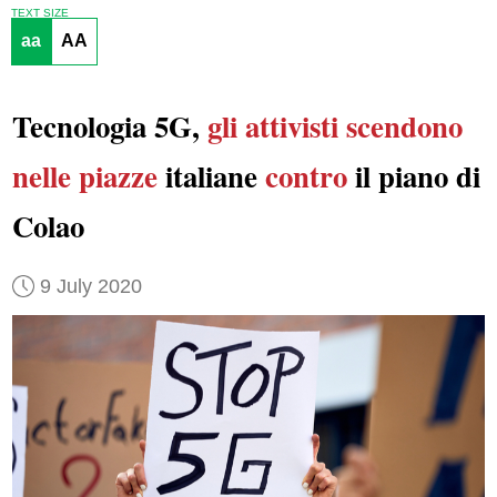
TEXT SIZE
aa
AA
Tecnologia 5G,
gli attivisti
scendono
nelle piazze
italiane
contro
il piano di
Colao
9 July 2020