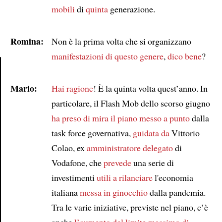
mobili
di
quinta
generazione.
Romina:
Non è la prima volta che si organizzano
manifestazioni di questo genere
,
dico bene
?
Mario:
Article
Hai ragione
! È la quinta volta quest’anno. In
particolare, il Flash Mob dello scorso giugno
ha preso di mira
il piano messo a punto
dalla
task force governativa,
guidata da
Vittorio
Colao, ex
amministratore delegato
di
Vodafone, che
prevede
una serie di
investimenti
utili a rilanciare
l'economia
italiana
messa in ginocchio
dalla pandemia.
Tra le varie iniziative, previste nel piano, c’è
anche
l’aumento del limite massimo di