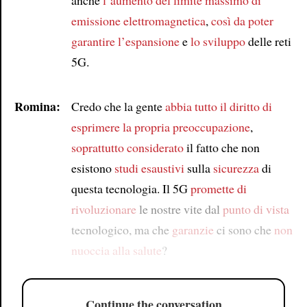
emissione elettromagnetica
,
così da poter
garantire
l’espansione
e
lo sviluppo
delle reti
5G.
Romina:
Credo che la gente
abbia tutto il diritto di
esprimere
la propria preoccupazione
,
soprattutto considerato
il fatto che non
esistono
studi esaustivi
sulla
sicurezza
di
questa tecnologia. Il 5G
promette di
rivoluzionare
le nostre vite dal
punto di vista
tecnologico, ma che
garanzie
ci sono che
non
nuoccia alla salute
?
Continue the conversation