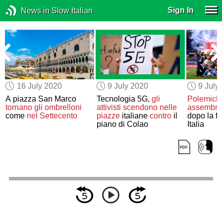
Sign In
News in Slow Italian
16 July 2020
9 July 2020
9 July
A piazza San Marco
Tecnologia 5G,
gli
Polemich
tornano
gli ombrelloni
attivisti
scendono nelle
assembra
come
nel Settecento
piazze
italiane
contro
il
dopo la f
e
piano di Colao
Italia