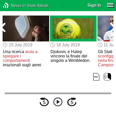
Sign In
News in Slow Italian
25 July 2019
18 July 2019
11 Jul
r
Una ricerca
aiuta a
Djokovic e Halep
Gli Stati U
spiegare
i
vincono la finale del
sconfigg
comportamenti
singolo a Wimbledon.
nella fina
irrazionali sugli aerei
Campionat
calcio fe