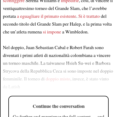
sconfiggere
Serena Williams e
impedirle
, così, di vincere il
ventiquattresimo torneo del Grande Slam, che l’avrebbe
portata
a eguagliare
il primato esistente
.
Si è trattato
del
secondo titolo del Grande Slam per Halep, e la prima volta
che un’atleta rumena
si impone
a Wimbledon.
Nel doppio, Juan Sebastian Cabal e Robert Farah sono
diventati i primi atleti di nazionalità colombiana a vincere
un torneo maschile. La taiwanese Hsieh Su-wei e Barbora
Strycova della Repubblica Ceca si sono imposte nel doppio
femminile. Il torneo di
doppio misto
, invece, è stato vinto
da Latish
Continue the conversation
Go further and experience the full content — and