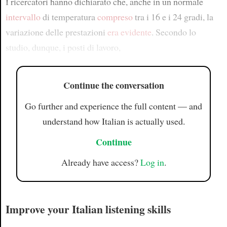
I ricercatori hanno dichiarato che, anche in un normale
intervallo
di temperatura
compreso
tra i 16 e i 24 gradi, la
variazione delle prestazioni
era evidente
. Secondo lo
studio, dunque, i posti di lavoro,
Continue the conversation
Go further and experience the full content — and
understand how Italian is actually used.
Continue
Already have access?
Log in
.
Improve your Italian listening skills