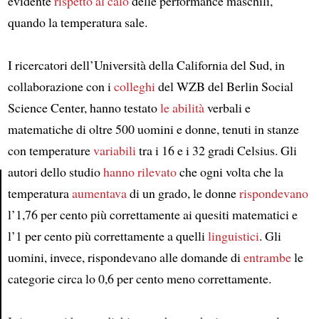
evidente
rispetto al
calo
delle performance maschili,
quando la temperatura sale.
I ricercatori dell’Università della California del Sud, in
collaborazione con i
colleghi
del WZB del Berlin Social
Science Center, hanno testato
le abilità
verbali e
matematiche di oltre 500 uomini e donne, tenuti in stanze
con temperature
variabili
tra i 16 e i 32 gradi Celsius. Gli
autori dello studio
hanno rilevato
che ogni volta che la
temperatura
aumentava
di un grado, le donne
rispondevano
Article
l’1,76 per cento più correttamente ai quesiti matematici e
l’1 per cento più correttamente a quelli
linguistici
. Gli
uomini, invece, rispondevano alle domande di
entrambe
le
categorie circa lo 0,6 per cento meno correttamente.