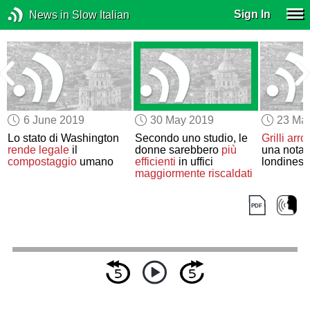
Sign In
News in Slow Italian
6 June 2019
30 May 2019
23 Ma
Lo stato di Washington
Secondo uno studio, le
Grilli arro
rende legale
il
donne sarebbero
più
una nota
compostaggio
umano
efficienti
in uffici
londinese 
maggiormente riscaldati