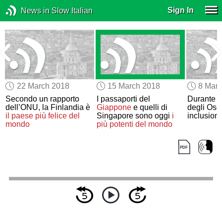
Sign In
News in Slow Italian
22 March 2018
15 March 2018
8 Mar
Secondo un rapporto
I passaporti del
Durante l
dell’ONU, la Finlandia è
Giappone
e quelli di
degli Osc
il paese più felice del
Singapore sono oggi
i
inclusione
mondo
più potenti del mondo