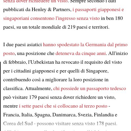
senza dover richiedere un visto
. Sempre secondo i dati
pubblicati da Henley & Partners,
i passaporti giapponesi e
singaporiani
consentono l'ingresso senza visto
in ben 180
paesi, su un totale mondiale di 219 paesi e territori.
I due paesi asiatici
hanno spodestato la Germania dal primo
posto
, una posizione che
deteneva da cinque anni
. All'inizio
di febbraio, l'Uzbekistan ha revocato il requisito del visto
per i cittadini giapponesi e per quelli di Singapore,
contribuendo così a migliorare la loro posizione in
Article
classifica. Attualmente,
chi possiede un passaporto tedesco
può visitare 179 paesi senza dover richiedere un visto,
mentre
i sette paesi che si collocano al terzo posto
-
Francia, Italia, Spagna, Danimarca, Svezia, Finlandia e
Corea del Sud - possono visitare senza visto 178 paesi.