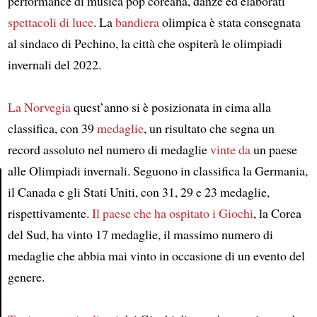
performance di musica pop coreana, danze ed elaborati
spettacoli di luce
. La
bandiera
olimpica è stata consegnata
al sindaco di Pechino, la città che ospiterà le olimpiadi
invernali del 2022.
La Norvegia
quest’anno si è posizionata in cima alla
classifica, con 39
medaglie
, un risultato che segna un
record assoluto nel numero di medaglie
vinte da
un paese
alle Olimpiadi invernali. Seguono in classifica la Germania,
il Canada e gli Stati Uniti, con 31, 29 e 23 medaglie,
Article
rispettivamente.
Il paese che ha ospitato i Giochi
, la Corea
del Sud, ha vinto 17 medaglie, il massimo numero di
medaglie che abbia mai vinto in occasione di un evento del
genere.