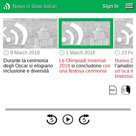
Sign In
News in Slow Italian
8 March 2018
1 March 2018
22 Feb
Durante la cerimonia
Le Olimpiadi invernali
Nuova Ze
degli Oscar si elogiano
2018
si concludono
con
l’amatiss
inclusione e diversità
una festosa cerimonia
un’oca m
bisessual