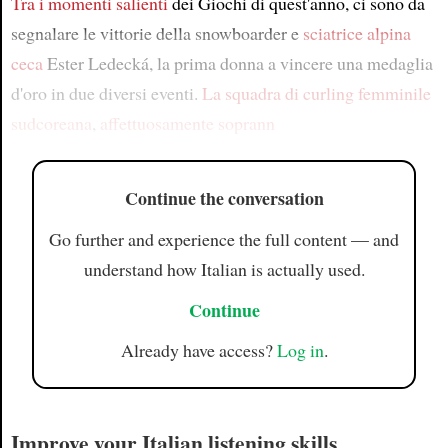
Tra i momenti salienti
dei Giochi di quest'anno, ci sono da
segnalare le vittorie della snowboarder e
sciatrice alpina
ceca
Ester Ledecká, la prima donna a vincere una medaglia
d'oro in due diversi eventi.
La squadra di curling femminile
sudcoreana
,
affettuosamente soprann
Continue the conversation
Go further and experience the full content — and
understand how Italian is actually used.
Continue
Already have access?
Log in
.
Improve your Italian listening skills