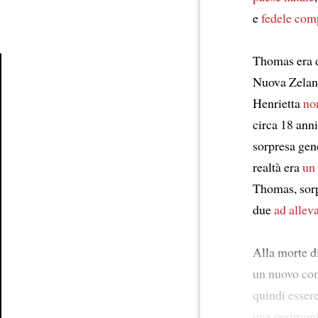
e
fedele co
Thomas era di
Nuova Zelan
Article
Henrietta
no
circa 18 ann
sorpresa gen
realtà era
un
Thomas, sorp
due
ad allev
Alla morte d
un nuovo com
quindi essere
una cerimon