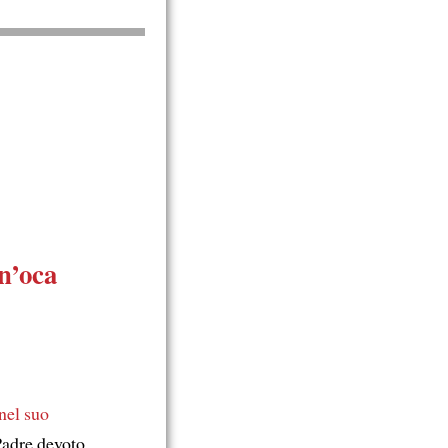
n’oca
nel suo
Padre devoto