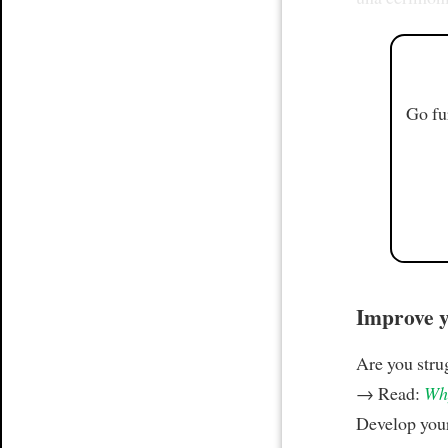
Go fu
Improve yo
Are you stru
→ Read:
Why
Develop your