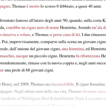
mpagno
, Thomas
è morto
lo scorso 6 febbraio, a quasi 40 anni.
ventato famoso all'inizio degli anni '90, quando, sulla costa Ka
da,
conobbe
un cigno nero di nome
Henrietta. Avendo
un’ala d
n riusciva a volare
, e Thomas
si prese cura di lei
. I due rimaser
i. Poi, improvvisamente, comparve sulla scena un giovane cigno
erale, dall’unione del giovane cigno,
una femmina
, ed Henrietta
 maschio
,
nacque
un piccolo cigno. Henrietta
fu ribattezzata
He
rendentemente, rimase con la nuova coppia e, negli anni success
are
una prole di 68 giovani cigni.
i Henry, nel 2009, Thomas era
inconsolabile
. Il cigno femmina
pagno. Negli ultimi anni della sua vita, Thomas
divenne cieco
 trasferito al Wellington Bird Rehabilitation Trust. Lo scorso 
ia commemorativa, il corpo di Thomas
è stato