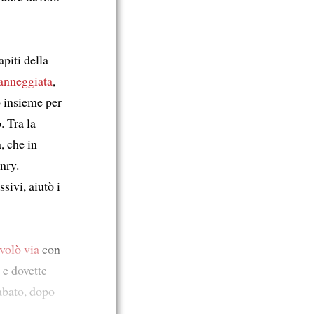
piti della
anneggiata
,
o insieme per
. Tra la
, che in
nry.
ivi, aiutò i
volò via
con
e dovette
sabato, dopo