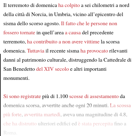
Il terremoto di domenica
ha colpito
a sei chilometri a nord
della città di Norcia, in Umbria, vicino all’epicentro del
sisma dello scorso agosto.
Il fatto che le persone non
fossero tornate
in quell’area
a causa
del precedente
terremoto,
ha contribuito
a non avere vittime
la scorsa
domenica.
Tuttavia
il recente sisma
ha provocato
rilevanti
danni al patrimonio culturale, distruggendo la Cattedrale di
San Benedetto
del XIV secolo
e altri importanti
Article
monumenti.
Si sono registrate
più di 1.100
scosse di assestamento
da
domenica scorsa, avvertite anche ogni 20 minuti.
La scossa
più forte
,
avvertita martedì
, aveva una magnitudine di 4.8,
che ha distrutto
ulteriori edifici ed
è stata percepita
fino a
Roma.