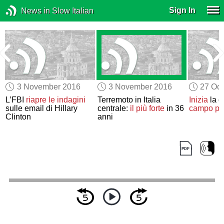
Sign In
News in Slow Italian
3 November 2016
3 November 2016
27 Oct
e
L’FBI
riapre le indagini
Terremoto in Italia
Inizia
la d
sulle email di Hillary
centrale:
il più forte
in 36
campo pro
Clinton
anni