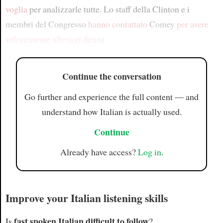
voglia
per analizzarle tutte. Lo staff della Clinton e i
membri del Congresso
hanno contattato
Comey
per avere
velocemente ulteriori dettag
Continue the conversation
Go further and experience the full content — and
understand how Italian is actually used.
Continue
Already have access?
Log in
.
Improve your Italian listening skills
fast spoken Italian difficult to follow
Is
?