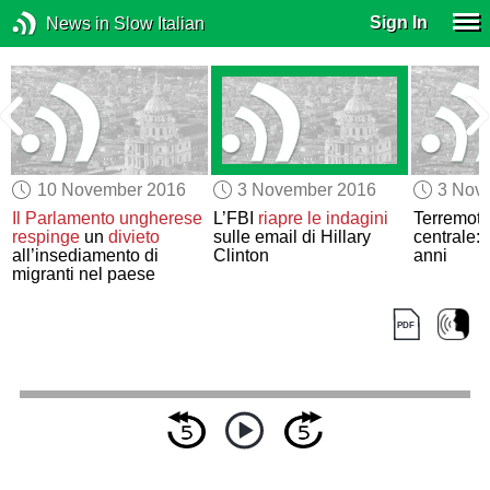
Sign In
News in Slow Italian
10 November 2016
3 November 2016
3 Nov
a
Il Parlamento ungherese
L’FBI
riapre le indagini
Terremoto 
respinge
un
divieto
sulle email di Hillary
centrale:
all’insediamento di
Clinton
anni
migranti nel paese