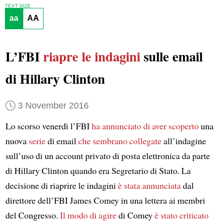
TEXT SIZE
aa
AA
L’FBI
riapre le indagini
sulle email
di Hillary Clinton
3 November 2016
Lo scorso venerdì l’FBI
ha annunciato
di aver scoperto
una
nuova
serie
di email
che sembrano collegate
all’indagine
sull’uso di un account privato di posta elettronica da parte
di Hillary Clinton quando era Segretario di Stato. La
decisione di riaprire le indagini
è stata annunciata
dal
direttore dell’FBI James Comey in una lettera ai membri
del Congresso.
Il modo di agire
di Comey
è stato criticato