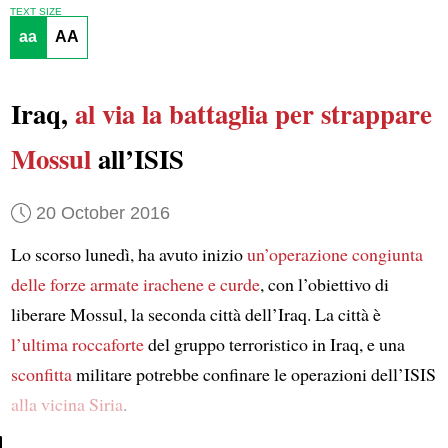
TEXT SIZE
aa
AA
Iraq,
al via
la battaglia per strappare
Mossul
all’ISIS
20 October 2016
Lo scorso lunedì, ha avuto inizio
un’operazione congiunta
delle forze armate irachene e curde
, con l’obiettivo di
liberare Mossul, la seconda città dell’Iraq. La città è
l’ultima roccaforte
del gruppo terroristico in Iraq, e una
sconfitta
militare potrebbe confinare le operazioni dell’ISIS
alla vicina Siria
.