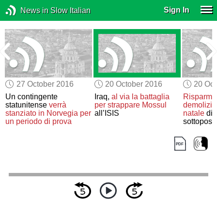
Sign In
News in Slow Italian
27 October 2016
20 October 2016
20 Oct
l
Un contingente
Iraq,
al via
la battaglia
Risparmia
s
statunitense
verrà
per strappare Mossul
demolizi
stanziato in Norvegia
per
all’ISIS
natale
di 
un periodo di prova
sottopost
intervento
ristruttur
renderà ir