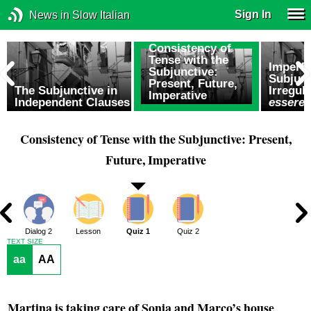
Sign In
News in Slow Italian
Consistency of
Tense with the
Imperfe
Subjunctive:
Subjunc
Present, Future,
The Subjunctive in
Irregul
Imperative
Independent Clauses
essere,
Consistency of Tense with the Subjunctive: Present,
Future, Imperative
1
Dialog 2
Lesson
Quiz 1
Quiz 2
TEXT SIZE
aa
AA
Martina is taking care of Sonia and Marco’s house