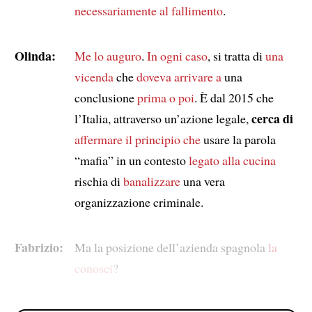
necessariamente al fallimento
.
Olinda:
Me lo auguro
.
In ogni caso
, si tratta di
una
vicenda
che
doveva arrivare a
una
conclusione
prima o poi
. È dal 2015 che
cerca di
l’Italia, attraverso un’azione legale,
affermare il principio che
usare la parola
“mafia” in un contesto
legato alla cucina
rischia di
banalizzare
una vera
organizzazione criminale.
Fabrizio:
Ma la posizione dell’azienda spagnola
la
conosci
?