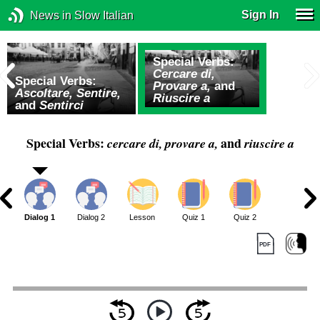
Sign In
News in Slow Italian
Special Verbs:
Cercare di,
Special Verbs:
Provare a,
and
Ascoltare, Sentire,
Riuscire a
and
Sentirci
Special Verbs:
and
cercare di, provare a,
riuscire a
Dialog 1
Dialog 2
Lesson
Quiz 1
Quiz 2