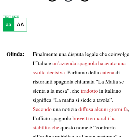
TEXT SIZE
aa
AA
Olinda:
Finalmente una disputa legale che coinvolge
l’Italia e
un’azienda spagnola
ha avuto una
svolta decisiva
. Parliamo della
catena
di
ristoranti spagnola chiamata “La Mafia se
sienta a la mesa”, che
tradotto
in italiano
significa “La mafia si siede a tavola”.
Secondo
una notizia
diffusa alcuni giorni fa
,
l’ufficio spagnolo
brevetti e marchi
ha
stabilito che
questo nome è “contrario
all’ordine pubblico e al buon costume” e