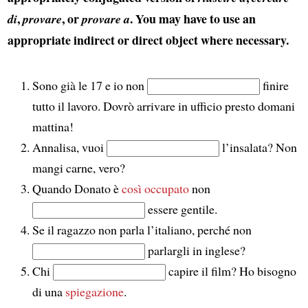
,
, or
. You may have to use an
di
provare
provare a
appropriate indirect or direct object where necessary.
Sono già le 17 e io non
finire
tutto il lavoro. Dovrò arrivare in ufficio presto domani
mattina!
Annalisa, vuoi
l’insalata? Non
mangi carne, vero?
Quando Donato è
così occupato
non
essere gentile.
Se il ragazzo non parla l’italiano, perché non
parlargli in inglese?
Chi
capire il film? Ho bisogno
di una
spiegazione
.