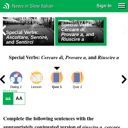
Sign In
News in Slow Italian
Special Verbs:
Cercare di,
Special Verbs:
Provare a,
and
Ascoltare, Sentire,
Riuscire a
and
Sentirci
Special Verbs:
and
Cercare di, Provare a,
Riuscire a
1
Dialog 2
Lesson
Quiz 1
Quiz 2
TEXT SIZE
aa
AA
Complete the following sentences with the
appropriately conjugated version of
,
riuscire a
cercare