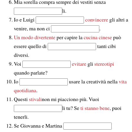
Mia sorella compra sempre dei vestiti senza
li.
Io e Luigi
convincere
gli altri a
venire, ma non ci
.
Un modo divertente
per capire la
cucina cinese
può
essere quello di
tanti cibi
diversi.
Voi
evitare
gli
stereotipi
quando parlate?
Io
usare la creatività nella
vita
quotidiana
.
Questi
stivali
non mi piacciono più. Vuoi
li tu? Se
ti stanno bene
, puoi
tenerli.
Se Giovanna e Martina