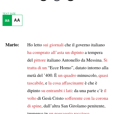
TEXT SIZE
aa
AA
Mario:
Ho letto
sui giornali
che il governo italiano
ha comprato all’asta
un dipinto
a tempera
del
pittore
italiano Antonello da Messina.
Si
tratta di un
“Ecce Homo”, datato intorno alla
metà del ’400. È
un quadro
minuscolo,
quasi
tascabile
, e
la cosa affascinante
è che è
dipinto
su entrambi i lati
: da una parte c’è
il
volto
di Gesù Cristo
sofferente
con la corona
di spine
, dall’altra San Girolamo penitente,
immerso in
un paesaggio roccioso