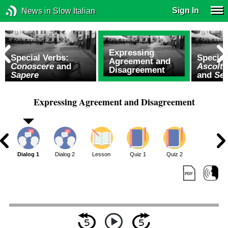
Sign In
News in Slow Italian
Expressing
Special Verbs:
Special
Agreement and
Conoscere
and
Ascolta
Disagreement
Sapere
and
Sen
Expressing Agreement and Disagreement
Dialog 1
Dialog 2
Lesson
Quiz 1
Quiz 2