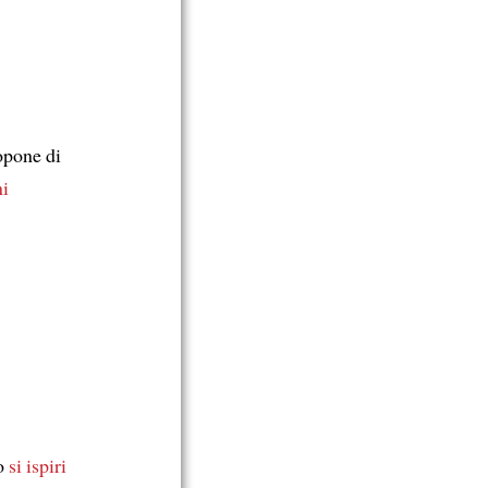
opone di
ni
to
si ispiri