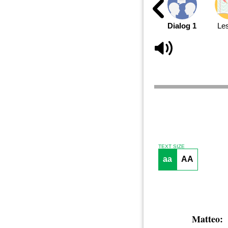
Dialog 1
Le
TEXT SIZE
aa
AA
Matteo: