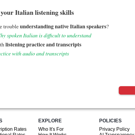
our Italian listening skills
understanding native Italian speakers
e trouble
?
hy spoken Italian is difficult to understand
listening practice and transcripts
ith
ctice with audio and transcripts
S
EXPLORE
POLICIES
iption Rates
Who It's For
Privacy Policy
ional Rates
How It Works
AI Transparency