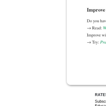
Improve y
Do you hav
→ Read:
W
Improve w
→ Try:
Pra
RATE
Subscr
Educat