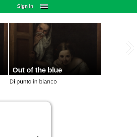
Sign In
SIGN IN
SUBSCRIBE
EDUCATIONAL LICENSES
GIFT CARDS
OTHER LANGUAGES
ABOUT US
Out of the blue
ALEXA
Di punto in bianco
ADJUST COLORS