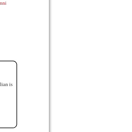
anni
ian is