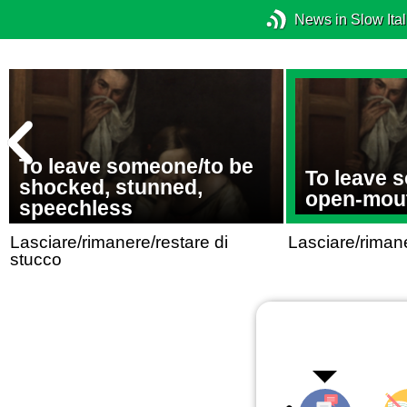
News in Slow Ital
To leave someone/to be
To leave 
shocked, stunned,
open-mout
speechless
Lasciare/rimanere/restare di
Lasciare/riman
stucco