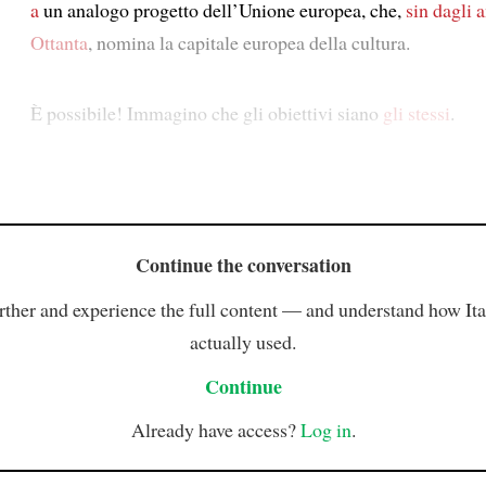
a
un analogo progetto dell’Unione europea, che,
sin dagli 
Ottanta
, nomina la capitale europea della cultura.
È possibile! Immagino che gli obiettivi siano
gli stessi
.
Continue the conversation
rther and experience the full content — and understand how Ital
actually used.
Continue
Already have access?
Log in
.