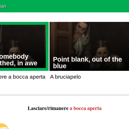
ian
somebody
Point blank, out of the
hed, in awe
blue
ere a bocca aperta
A bruciapelo
Lasciare/rimanere
a bocca aperta