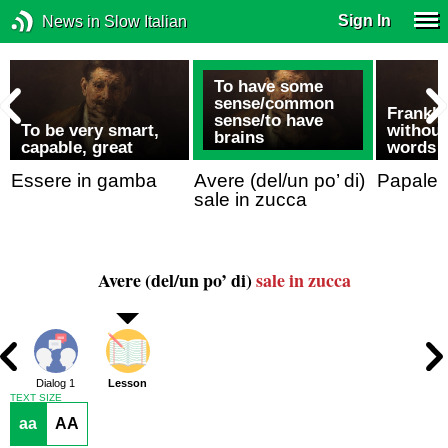
Sign In
News in Slow Italian
,
To have some
sense/common
,
Frankly,
sense/to have
To be very smart,
without
brains
capable, great
words
dere
Essere in gamba
Avere (del/un po’ di)
Papale,
sale in zucca
Avere (del/un po’ di)
sale in zucca
Dialog 1
Lesson
TEXT SIZE
aa
AA