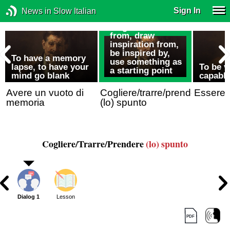
Sign In
News in Slow Italian
To get the idea
from, draw
inspiration from,
be inspired by,
To have a memory
use something as
lapse, to have your
To be v
a starting point
mind go blank
capable
Avere un vuoto di
Cogliere/trarre/prendere
Essere 
memoria
(lo) spunto
Cogliere/Trarre/Prendere
(lo) spunto
Dialog 1
Lesson