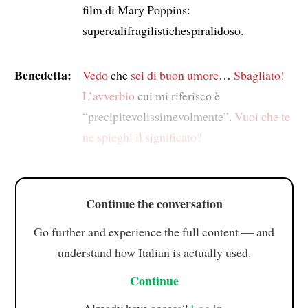
film di Mary Poppins:
supercalifragilistichespiralidoso.
Benedetta:
Vedo
che
sei di buon umore
…
Sbagliato!
L’avverbio
cui mi riferisco è
“precipitevolissimevolmente”.
Vuoi che te
ne spieghi il significato?
Continue the conversation
Go further and experience the full content — and
understand how Italian is actually used.
Continue