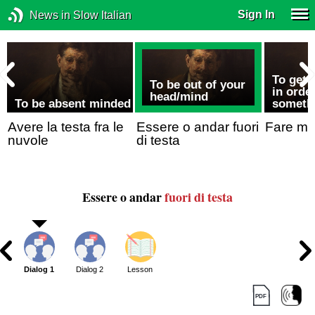
Sign In
News in Slow Italian
To get 
To be out of your
in order
head/mind
To be absent minded
someth
Avere la testa fra le
Essere o andar fuori
Fare me
nuvole
di testa
Essere o andar
fuori di
testa
Dialog 1
Dialog 2
Lesson