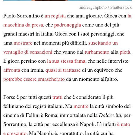
andreaguliphoto / Shutterstock
Paolo Sorrentino è
un regista
che ama giocare. Gioca con
la
macchina da presa
, che
padroneggia
come uno dei più
grandi maestri in Italia. Gioca con i suoi personaggi, che
ama
mostrare
nei momenti più difficili,
suscitando un
ventaglio di sensazioni
che vanno dal
turbamento
alla
pietà
.
E gioca persino con
la sua stessa fama
, che nelle interviste
affronta
con ironia,
quasi si trattasse
di un equivoco che
potrebbe essere smascherato
da un momento all'altro.
Article
Forse è per tutti questi
tratti
che è considerato il più
felliniano dei registi italiani. Ma
mentre
la città simbolo del
cinema di Fellini è Roma, immortalata nella
Dolce vita
, per
Sorrentino, la città per eccellenza è Napoli. Lì infatti
è nato
e cresciuto
. Ma Napoli, è, soprattutto, la città cui ha