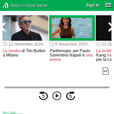
Sign In
News in Slow Italian
13 November 2024
6 November 2024
23 Oct
La mostra
di Tim Burton
Parthenope
: per Paolo
La scrittr
a Milano
Sorrentino Napoli è
una
Kang
ha v
sirena
per la Let
TEXT SIZE