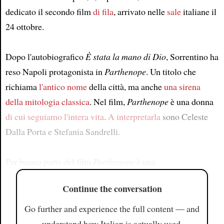
dedicato il secondo film
di fila
, arrivato nelle
sale
italiane il
24 ottobre.
Dopo l'autobiografico
È stata la mano di Dio
, Sorrentino ha
reso Napoli protagonista in
Parthenope
. Un titolo che
richiama
l'antico nome
della città, ma anche
una sirena
della mitologia classica
. Nel film,
Parthenope
è una donna
di cui seguiamo l'intera vita
.
A interpretarla
sono Celeste
Dalla Porta e Stefania Sandrelli.
Per buona parte del film
Parthenope
è una
Continue the conversation
Go further and experience the full content — and
understand how Italian is actually used.