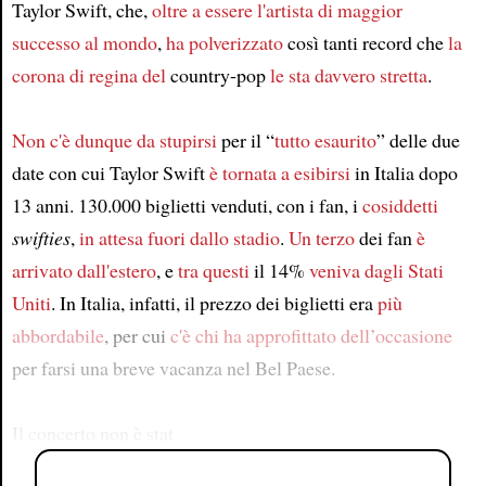
Taylor Swift, che,
oltre a essere
l'artista di maggior
successo al mondo
,
ha polverizzato
così tanti record che
la
corona di regina del
country-pop
le sta davvero stretta
.
Non c'è dunque da stupirsi
per il “
tutto esaurito
” delle due
date con cui Taylor Swift
è tornata a esibirsi
in Italia dopo
13 anni. 130.000 biglietti venduti, con i fan, i
cosiddetti
swifties
,
in attesa fuori dallo stadio
.
Un terzo
dei fan
è
arrivato dall'estero
, e
tra questi
il 14%
veniva dagli Stati
Uniti
. In Italia, infatti, il prezzo dei biglietti era
più
abbordabile
, per cui
c'è chi ha approfittato dell’occasione
per farsi una breve vacanza nel Bel Paese.
Il concerto non è stat