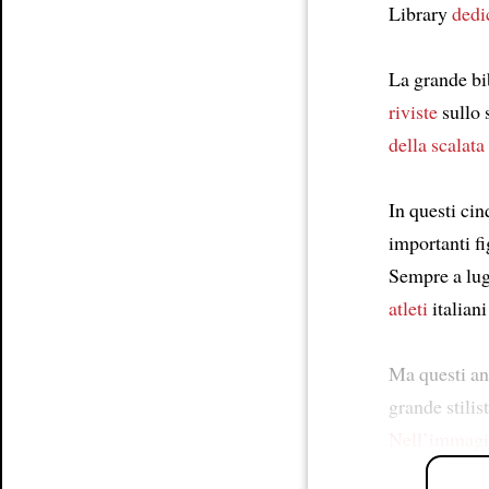
Library
dedi
La grande bi
riviste
sullo s
della scalata
In questi cin
importanti f
Sempre a lug
atleti
italian
Ma questi a
grande stilis
Nell’immag