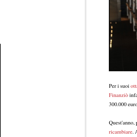
Article
Per i suoi
ott
Finanziò
infa
300.000 euro
Quest'anno,
ricambiare
.