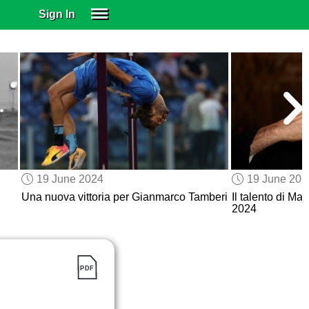
Sign In
SIGN IN
SUBSCRIBE
EDUCATIONAL LICENSES
GIFT CARDS
OTHER LANGUAGES
ABOUT US
ALEXA
19 June 2024
19 June 202
ADJUST COLORS
Una nuova vittoria per Gianmarco Tamberi
Il talento di Ma
2024