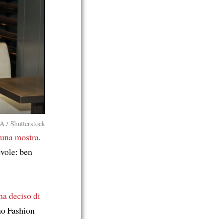
 Shutterstock
una mostra
.
vole: ben
ha deciso di
o Fashion