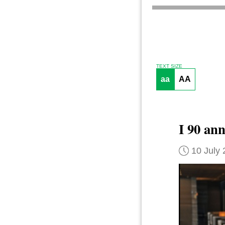
TEXT SIZE
aa
AA
I 90 an
10 July