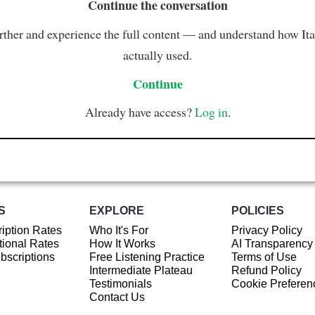
Continue the conversation
rther and experience the full content — and understand how Ital
actually used.
Continue
Already have access?
Log in
.
S
EXPLORE
POLICIES
iption Rates
Who It's For
Privacy Policy
ional Rates
How It Works
AI Transparency
ubscriptions
Free Listening Practice
Terms of Use
Intermediate Plateau
Refund Policy
Testimonials
Cookie Preferen
Contact Us