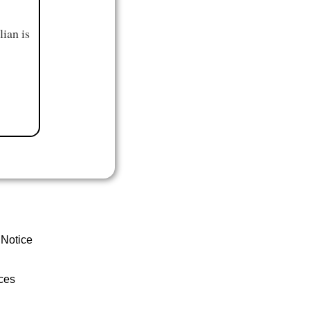
ian is
 Notice
ces