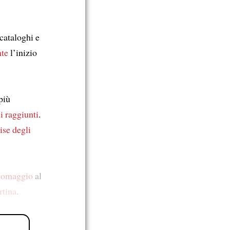
, cataloghi e
nte
l’inizio
più
i raggiunti
.
ise degli
o omaggio
al
rtina
.