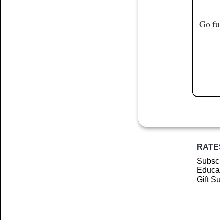
Go fu
RATE
Subscr
Educat
Gift S