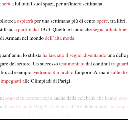
cherà
a lui tutti i suoi spazi, per un'intera settimana.
blioteca
ospiterà
per una settimana più di cento
opere
, tra libri
tilista,
a partire dal
1974. Quello è l'anno che
segna ufficialme
di Armani nel mondo
dell’alta moda
.
quant’anni, lo stilista
ha lasciato il segno
,
diventando
una delle 
igure del settore. Un successo
testimoniato
dai continui
traguard
lio, ad esempio,
vedremo il marchio
Emporio Armani
sulle div
i
impegnati
alle Olimpiadi di Parigi.
nni
sono stati caratterizzati
anche dalle celebrità
che hanno res
ta.
Il settimanale
Oggi
ha dedicato
al “
Re
della moda”
una cope
ine
, insieme a lui,
c'è la mitica
Sofia