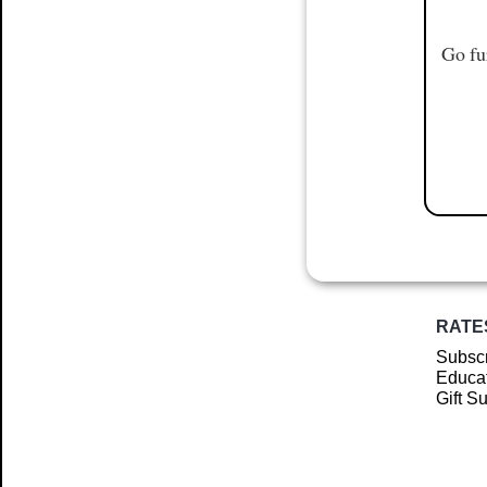
Go fu
RATE
Subscr
Educat
Gift S