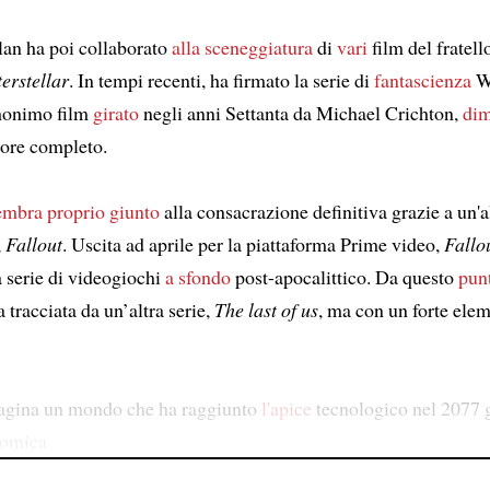
an ha poi collaborato
alla sceneggiatura
di
vari
film del fratell
terstellar
. In tempi recenti, ha firmato la serie di
fantascienza
We
omonimo film
girato
negli anni Settanta da Michael Crichton,
dim
ore completo.
embra proprio giunto
alla consacrazione definitiva grazie a un'al
,
Fallout
. Uscita ad aprile per la piattaforma Prime video,
Fallo
a serie di videogiochi
a sfondo
post-apocalittico. Da questo
punt
a tracciata da un’altra serie,
The last of us
, ma con un forte ele
gina un mondo che ha raggiunto
l'apice
tecnologico nel 2077 
atomica