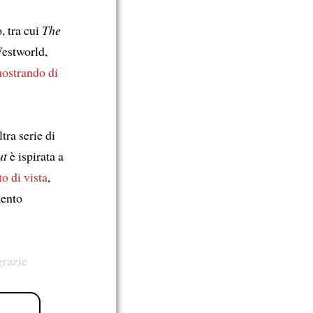
o, tra cui
The
stworld,
ostrando di
tra serie di
ut
è ispirata a
o di vista
,
mento
grazie