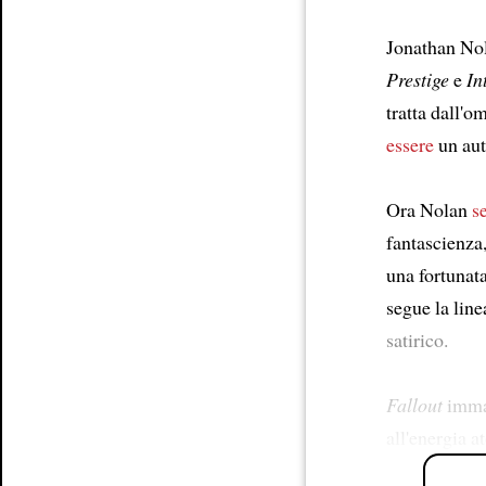
Jonathan Nol
Prestige
e
In
tratta dall'
essere
un aut
Ora Nolan
s
fantascienza
una fortunat
segue la line
satirico.
Fallout
imma
all'energia 