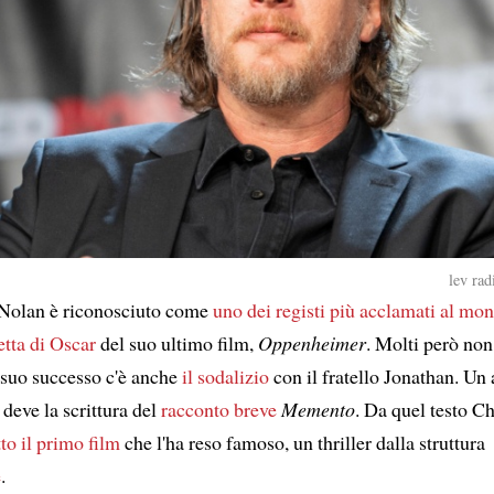
lev rad
 Nolan è riconosciuto come
uno dei registi più acclamati al mo
cetta di Oscar
del suo ultimo film,
Oppenheimer
. Molti però no
l suo successo c'è anche
il sodalizio
con il fratello Jonathan. Un 
i deve la scrittura del
racconto breve
Memento
. Da quel testo C
tto il primo film
che l'ha reso famoso, un thriller dalla struttura
e
.