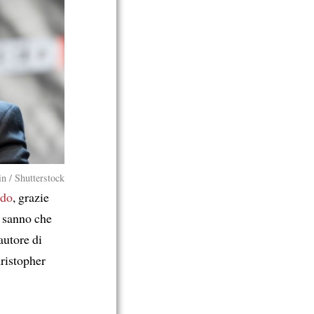
in / Shutterstock
ndo
, grazie
n sanno che
autore di
hristopher