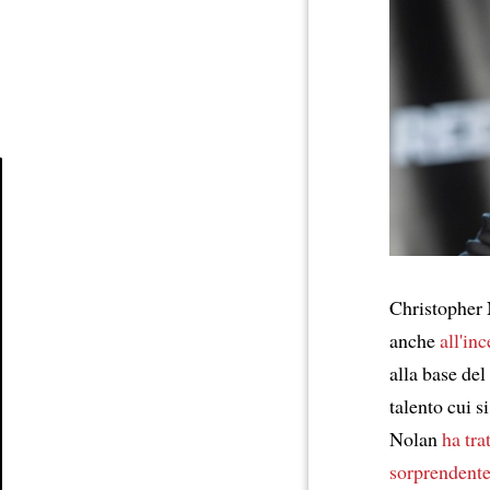
Article
Christopher
anche
all'in
alla base de
talento cui s
Nolan
ha tra
sorprendent