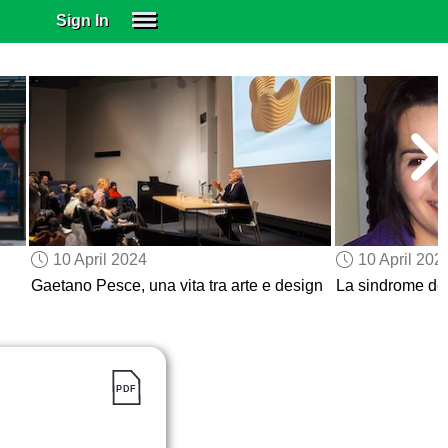
Sign In
SIGN IN
SUBSCRIBE
EDUCATIONAL LICENSES
GIFT CARDS
OTHER LANGUAGES
ABOUT US
ALEXA
10 April 2024
10 April 202
ADJUST COLORS
Gaetano Pesce, una vita tra arte e design
La sindrome del