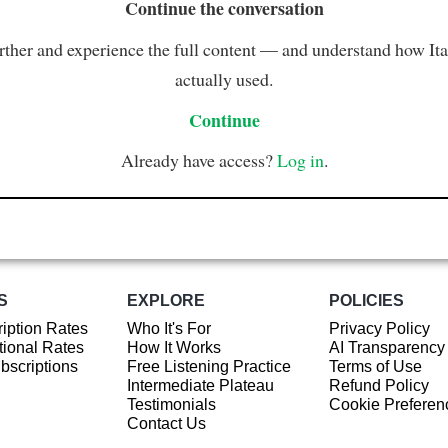
Continue the conversation
rther and experience the full content — and understand how Ital
actually used.
Continue
Already have access?
Log in
.
S
EXPLORE
POLICIES
iption Rates
Who It's For
Privacy Policy
ional Rates
How It Works
AI Transparency
ubscriptions
Free Listening Practice
Terms of Use
Intermediate Plateau
Refund Policy
Testimonials
Cookie Preferen
Contact Us