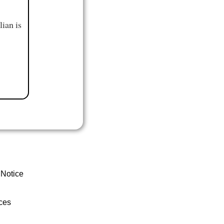
ian is
 Notice
ces