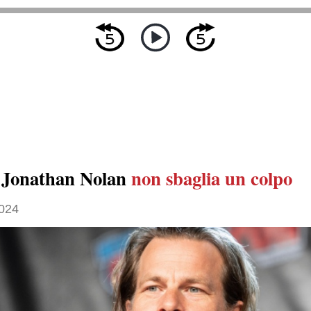
 Jonathan Nolan
non sbaglia un colpo
024