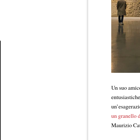
Article
Un suo amico 
entusiastiche
un’esagerazi
un granello d
Maurizio Cat