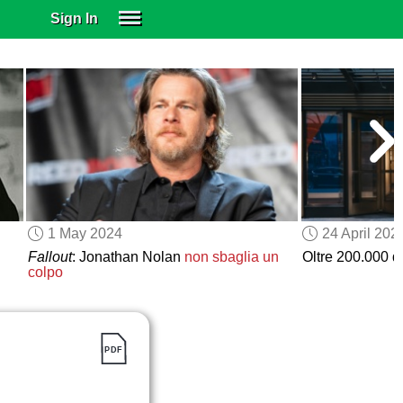
Sign In
SIGN IN
SUBSCRIBE
EDUCATIONAL LICENSES
GIFT CARDS
OTHER LANGUAGES
ABOUT US
ALEXA
1 May 2024
24 April 202
ADJUST COLORS
Fallout
: Jonathan Nolan
non sbaglia un
Oltre 200.000 d
colpo