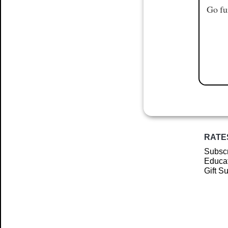
Go fu
RATE
Subscr
Educat
Gift S