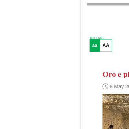
TEXT SIZE
aa
AA
Oro e pi
8 May 2