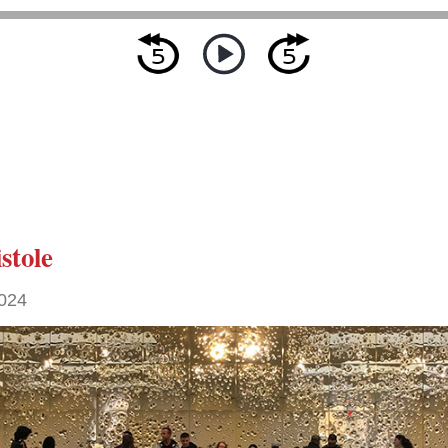
stole
024