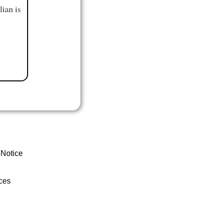
ian is
 Notice
ces