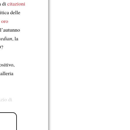
a di
citazioni
itica delle
n oro
ll’autunno
edian
, la
9?
sitivo,
alleria
zio di