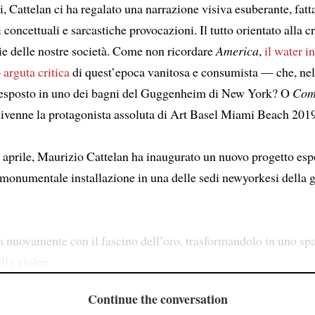
i, Cattelan ci ha regalato una narrazione visiva esuberante, fatt
i concettuali e sarcastiche provocazioni. Il tutto orientato alla cr
sie delle nostre società. Come non ricordare
America
,
il water i
—
arguta critica
di quest’epoca vanitosa e consumista — che, ne
 esposto in uno dei bagni del Guggenheim di New York? O
Com
ivenne la protagonista assoluta di Art Basel Miami Beach 201
 aprile, Maurizio Cattelan ha inaugurato un nuovo progetto espo
 monumentale installazione in una delle sedi newyorkesi della g
a nuovamente con il fascino dell’oro, trasformandolo in uno spa
ulla violen
Continue the conversation