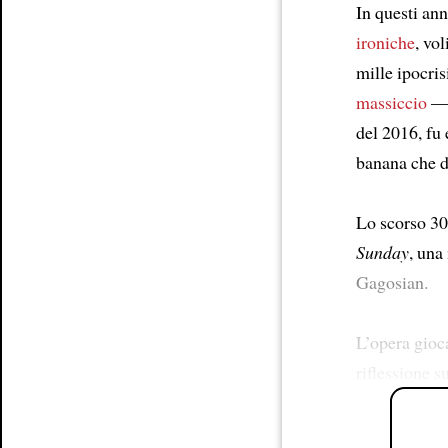
In questi ann
ironiche
, vol
mille ipocri
massiccio
del 2016, fu
banana che d
Lo scorso 30
Sunday
, una
Gagosian.
L’opera gioc
riflessione s