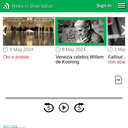
Sign In
News in Slow Italian
8 May 2024
8 May 2024
1 May
a
Oro e pistole
Venezia celebra Willem
Fallout
: 
de Kooning
non sbagl
TEXT SIZE