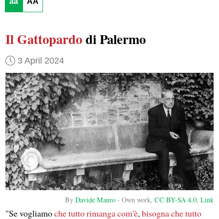
aa
AA
Il Gattopardo
di Palermo
3 April 2024
By
Davide Mauro
-
Own work
,
CC BY-SA 4.0
,
Link
"Se vogliamo
che tutto rimanga com'è
,
bisogna che tutto