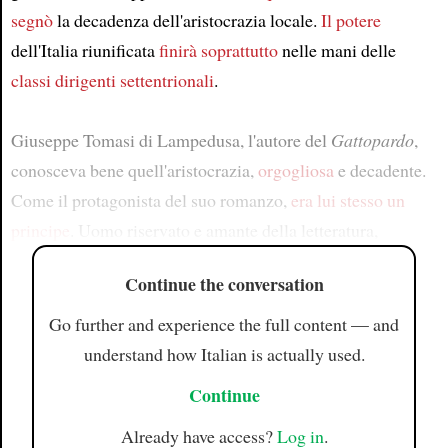
segnò
la decadenza dell'aristocrazia locale.
Il potere
dell'Italia riunificata
finirà soprattutto
nelle mani delle
classi dirigenti
settentrionali
.
Giuseppe Tomasi di Lampedusa, l'autore del
Gattopardo
,
conosceva bene quell'aristocrazia,
orgogliosa
e decadente.
Come il protagonista del suo romanzo,
era lui stesso un
principe
. Uomo riservato e amante della letteratura,
Continue the conversation
Go further and experience the full content — and
understand how Italian is actually used.
Continue
Already have access?
Log in
.