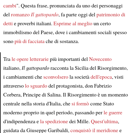
cambi
". Questa frase, pronunciata da uno dei personaggi
del
romanzo
Il gattopardo
, fa parte oggi del
patrimonio di
detti
e proverbi italiani.
Esprime al meglio
un certo
immobilismo del Paese, dove i cambiamenti sociali spesso
sono
più di facciata
che di sostanza.
Tra
le opere letterarie
più importanti del
Novecento
italiano,
Il gattopardo
racconta la Sicilia del Risorgimento,
Article
i cambiamenti che
sconvolsero
la società
dell'epoca
, visti
attraverso
lo sguardo
del protagonista, don Fabrizio
Corbera, Principe di Salina. Il Risorgimento è un momento
centrale nella storia d'Italia, che
si formò
come Stato
moderno proprio in quel periodo, passando per
le guerre
d'indipendenza e
la spedizione
dei Mille.
Quest'ultima
,
guidata da Giuseppe Garibaldi,
conquistò il meridione
e