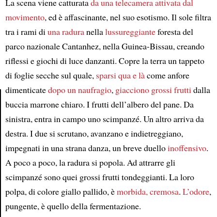
La scena viene catturata
da una telecamera attivata dal
movimento
, ed è affascinante, nel suo esotismo. Il sole filtra
tra i rami di
una radura
nella
lussureggiante
foresta del
parco nazionale Cantanhez, nella Guinea-Bissau, creando
riflessi e giochi di luce danzanti. Copre la terra un tappeto
di foglie secche sul quale,
sparsi qua e là
come anfore
dimenticate
dopo un naufragio
,
giacciono grossi frutti
dalla
buccia marrone chiaro. I frutti dell’albero del pane. Da
sinistra, entra in campo uno scimpanzé. Un altro arriva da
Article
destra. I due si scrutano, avanzano e indietreggiano,
impegnati in una strana danza, un breve duello
inoffensivo
.
A poco a poco, la radura si popola. Ad attrarre gli
scimpanzé sono quei grossi frutti tondeggianti. La loro
polpa, di colore giallo pallido, è
morbida, cremosa
.
L’odore
,
pungente, è quello della fermentazione.