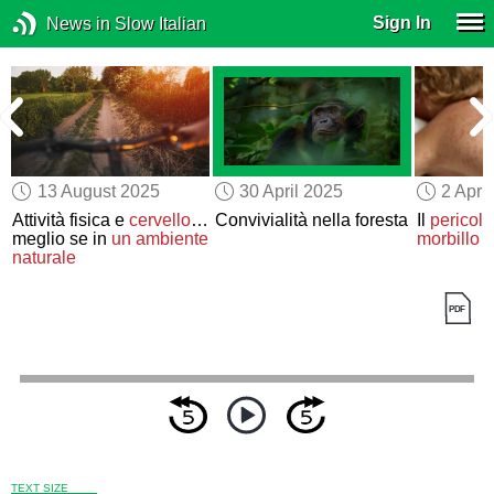
Sign In
News in Slow Italian
13 August 2025
30 April 2025
2 Apri
Attività fisica e
cervello
…
Convivialità nella foresta
Il
pericol
meglio se in
un ambiente
morbillo
naturale
TEXT SIZE