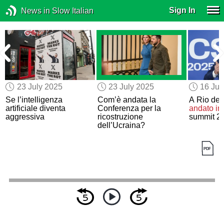
Sign In
News in Slow Italian
23 July 2025
23 July 2025
16 Jul
Se l’intelligenza
Com’è andata la
A Rio de 
artificiale diventa
Conferenza per la
andato in
aggressiva
ricostruzione
summit 2
dell’Ucraina?