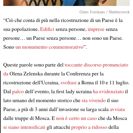
Gints Ivuskans / Shutterstock
“Ciò che conta di più nella ricostruzione di un Paese è la
sua popolazione.
Edifici
senza persone,
imprese
senza
persone… un Paese senza persone… non sono un Paese.
Sono
un monumento commemorativo
”.
Queste parole sono parte del
toccante discorso pronunciato
da
Olena Zelenska durante la Conferenza per la
ricostruzione dell'Ucraina,
svoltasi
a Roma il 10 e 11 luglio.
Article
Dal
palco
dell’evento, la first lady ucraina
ha evidenziato
il
lato umano del momento storico che
sta vivendo
il suo
Paese, a più di 3 anni dall’invasione su larga scala
avviata
dalle truppe di Mosca. E
non è certo un caso
che da Mosca
si siano intensificati
gli attacchi
proprio a ridosso
della