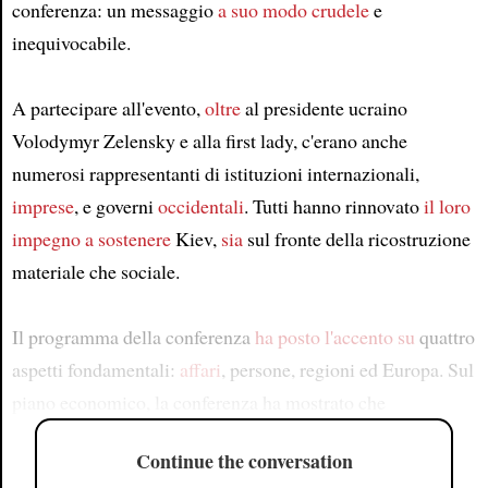
conferenza: un messaggio
a suo modo
crudele
e
inequivocabile.
A partecipare all'evento,
oltre
al presidente ucraino
Volodymyr Zelensky e alla first lady, c'erano anche
numerosi rappresentanti di istituzioni internazionali,
imprese
, e governi
occidentali
. Tutti hanno rinnovato
il loro
impegno a sostenere
Kiev,
sia
sul fronte della ricostruzione
materiale che sociale.
Il programma della conferenza
ha posto l'accento su
quattro
aspetti fondamentali:
affari
, persone, regioni ed Europa. Sul
piano economico, la conferenza ha mostrato che
Continue the conversation