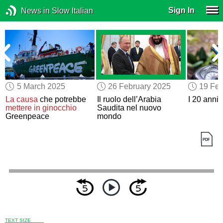
Sign In
News in Slow Italian
5 March 2025
26 February 2025
19 Feb
La causa
che potrebbe
Il ruolo dell’Arabia
I 20 anni
mettere in ginocchio
Saudita nel nuovo
Greenpeace
mondo
TEXT SIZE