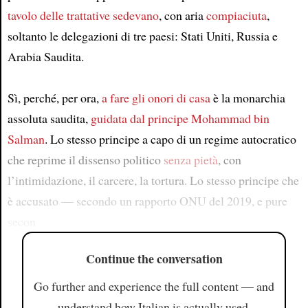
tavolo delle trattative
sedevano
, con aria
compiaciuta
,
soltanto le delegazioni di tre paesi: Stati Uniti, Russia e
Arabia Saudita.
Sì, perché, per ora,
a fare gli onori di casa
è la monarchia
assoluta saudita,
guidata dal principe Mohammad bin
Salman
. Lo stesso principe a capo di un regime autocratico
che reprime il dissenso politico
senza pietà
, con
l’intimidazione, il carcere, la tortura. Lo stesso principe che
è accusato — secondo un rapporto ONU del 2019, e pure
secon
Continue the conversation
Go further and experience the full content — and
understand how Italian is actually used.