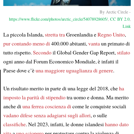
By Arctic Circle -
https://www.flickr.com/photos/arctic_circle/54078928605/
,
CC BY 2.0
,
Link
La piccola Islanda,
stretta tra
Groenlandia e
Regno Unito
,
pur contando meno di
400.000 abitanti,
vanta
un primato di
tutto rispetto.
Secondo
il Global Gender Gap Report,
stilato
ogni anno dal Forum Economico Mondiale, è infatti il
Paese dove c’è
una maggiore uguaglianza di genere
.
Un risultato merito in parte di una legge del 2018, che
Article
ha
imposto
la parità di stipendio
tra uomo e donna. Ma merito
anche di
una ferrea coscienza di
come le conquiste sociali
vadano difese
senza adagiarsi sugli allori
, o sulle
classifiche
. Nel 2023, infatti, le donne islandesi
hanno dato
vita
a
uno sciopero
per protestare contro la violenza di