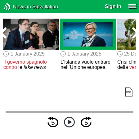
Sign In
News in Slow Italian
1 January 2025
1 January 2025
25 De
a
Il governo spagnolo
L’Islanda vuole entrare
Crisi clim
contro
le
fake news
nell’Unione europea
della
veri