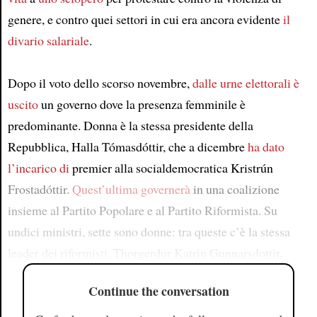
genere, e contro quei settori in cui era ancora evidente
il
divario salariale
.
Dopo il voto dello scorso novembre,
dalle urne elettorali
è
uscito
un governo dove la presenza femminile è
predominante. Donna è la stessa presidente della
Repubblica, Halla Tómasdóttir, che a dicembre
ha dato
l’incarico di
premier alla socialdemocratica Kristrún
Frostadóttir.
Quest’ultima governerà
in una coalizione
insieme al Partito Popolare e al Partito Riformista. Su
undici ministri, sette sono donne: tra queste c’è la stessa
leader dei riformisti, Thorgerdur Katrin Gunnarsdottir,
Continue the conversation