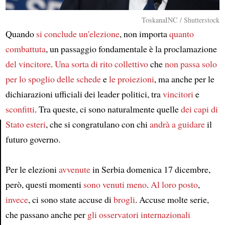
ToskanaINC / Shutterstock
Quando
si conclude un'elezione
, non importa
quanto
combattuta
, un passaggio fondamentale è la proclamazione
del vincitore
.
Una sorta di rito collettivo
che
non passa solo
per
lo spoglio delle schede
e
le proiezioni
, ma anche per le
dichiarazioni ufficiali dei leader politici, tra
vincitori
e
sconfitti
. Tra queste, ci sono naturalmente quelle
dei capi di
Stato esteri
, che si congratulano con chi
andrà a guidare
il
futuro governo.
Article
Per le elezioni
avvenute
in Serbia domenica 17 dicembre,
però, questi momenti
sono venuti meno
.
Al loro posto
,
invece
, ci sono state accuse di
brogli
. Accuse molte serie,
che passano anche per
gli osservatori internazionali