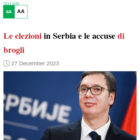
TEXT SIZE
aa
AA
Le elezioni
in Serbia e le accuse
di
brogli
27 December 2023