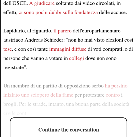
dell'OSCE.
A giudicare
soltanto dai video circolati, in
effetti,
ci sono pochi dubbi sulla
fondatezza
delle accuse.
Lapidario, al riguardo,
il parere
dell'europarlamentare
austriaco Andreas Schieder: "non ho mai visto elezioni così
tese
, e con così tante
immagini diffuse
di voti comprati, o di
persone che vanno a votare in
collegi
dove non sono
registrate".
Un membro di un partito di opposizione serbo
ha persino
iniziato
uno sciopero della fame
per protestare
contro
i
brogli. Per le strade, intanto, una buona parte della società
civile cont
Continue the conversation