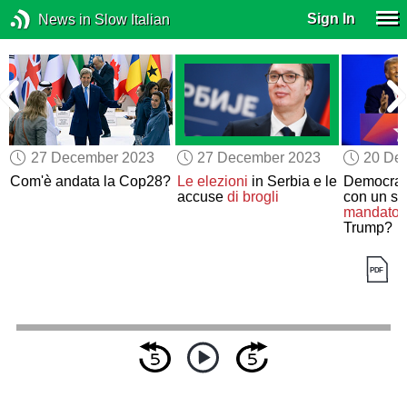
Sign In
News in Slow Italian
27 December 2023
27 December 2023
20 De
Com'è andata la Cop28?
Le elezioni
in Serbia e le
Democra
o
accuse
di brogli
con un s
mandato
Trump?