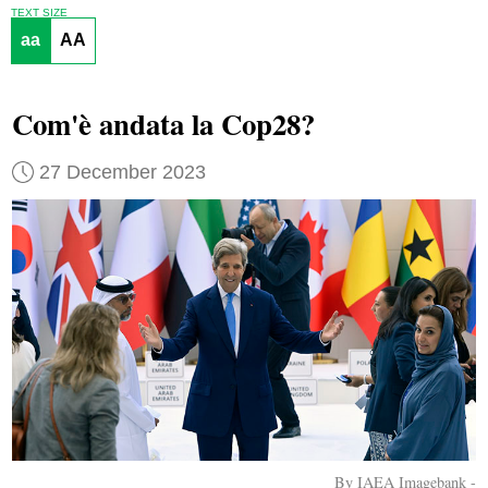
TEXT SIZE
aa
AA
Com'è andata la Cop28?
27 December 2023
By IAEA Imagebank -