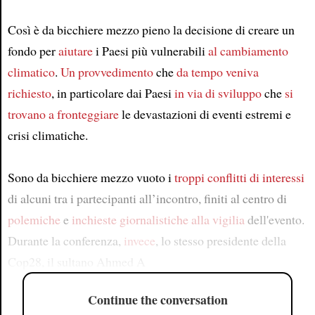
Così è da bicchiere mezzo pieno la decisione di creare un
fondo per
aiutare
i Paesi più vulnerabili
al cambiamento
climatico
.
Un provvedimento
che
da tempo veniva
richiesto
, in particolare dai Paesi
in via di sviluppo
che
si
trovano a fronteggiare
le devastazioni di eventi estremi e
crisi climatiche.
Sono da bicchiere mezzo vuoto i
troppi conflitti di interessi
di alcuni tra i partecipanti all’incontro, finiti al centro di
polemiche
e
inchieste giornalistiche
alla vigilia
dell'evento.
Durante la conferenza,
invece
, lo stesso presidente della
Cop28, il sultano Ahmed A
Continue the conversation