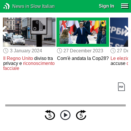
Sign In
News in Slow Italian
3 January 2024
27 December 2023
27 De
Il Regno Unito
diviso tra
Com'è andata la Cop28?
Le elezio
privacy e
riconoscimento
accuse
di
facciale