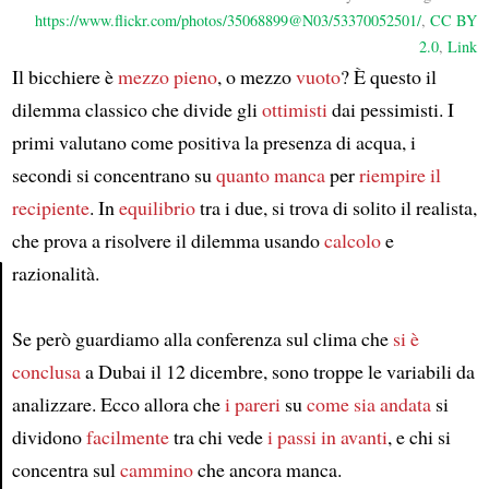
https://www.flickr.com/photos/35068899@N03/53370052501/
,
CC BY
2.0
,
Link
Il bicchiere è
mezzo pieno
, o mezzo
vuoto
? È questo il
dilemma classico che divide gli
ottimisti
dai pessimisti. I
primi valutano come positiva la presenza di acqua, i
secondi si concentrano su
quanto manca
per
riempire il
recipiente
. In
equilibrio
tra i due, si trova di solito il realista,
che prova a risolvere il dilemma usando
calcolo
e
razionalità.
Article
Se però guardiamo alla conferenza sul clima che
si è
conclusa
a Dubai il 12 dicembre, sono troppe le variabili da
analizzare. Ecco allora che
i pareri
su
come sia andata
si
dividono
facilmente
tra chi vede
i passi in avanti
, e chi si
concentra sul
cammino
che ancora manca.