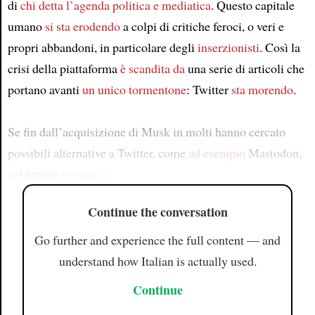
di
chi detta l’agenda politica e mediatica
. Questo capitale
umano
si sta erodendo
a colpi di critiche feroci, o veri e
propri abbandoni, in particolare degli
inserzionisti
. Così la
crisi della piattaforma
è scandita da
una serie di articoli che
portano avanti
un unico tormentone
: Twitter
sta morendo
.
Se fin dall’acquisizione di Musk in molti hanno cercato
possibili alternative a Twitter, come
ad esempio
Mastodon,
col tempo
è prevalsa
Continue the conversation
Go further and experience the full content — and
understand how Italian is actually used.
Continue