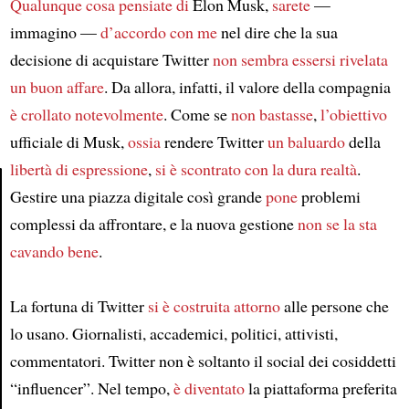
Qualunque cosa pensiate di
Elon Musk,
sarete
—
immagino —
d’accordo con me
nel dire che la sua
decisione di acquistare Twitter
non sembra essersi rivelata
un buon affare
. Da allora, infatti, il valore della compagnia
è crollato notevolmente
. Come se
non bastasse
,
l’obiettivo
ufficiale di Musk,
ossia
rendere Twitter
un baluardo
della
libertà di espressione
,
si è scontrato con
la dura realtà
.
Gestire una piazza digitale così grande
pone
problemi
complessi da affrontare, e la nuova gestione
non se la sta
Article
cavando bene
.
La fortuna di Twitter
si è costruita attorno
alle persone che
lo usano. Giornalisti, accademici, politici, attivisti,
commentatori. Twitter non è soltanto il social dei cosiddetti
“influencer”. Nel tempo,
è diventato
la piattaforma preferita