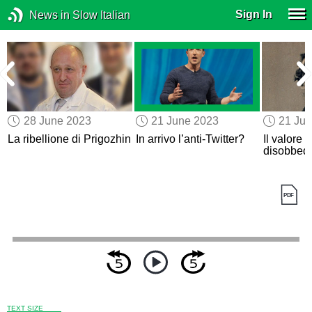
Sign In
News in Slow Italian
28 June 2023
21 June 2023
21 Ju
La ribellione di Prigozhin
In arrivo l’anti-Twitter?
Il valore d
disobbedi
TEXT SIZE