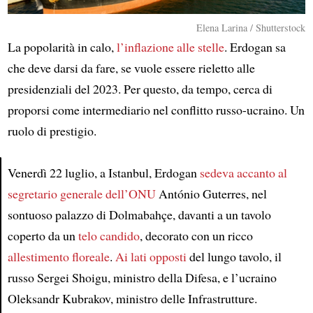
Elena Larina / Shutterstock​​
La popolarità in calo,
l’inflazione alle stelle
. Erdogan sa
che deve darsi da fare, se vuole essere rieletto alle
presidenziali del 2023. Per questo, da tempo, cerca di
proporsi come intermediario nel conflitto russo-ucraino. Un
ruolo di prestigio.
Venerdì 22 luglio, a Istanbul, Erdogan
sedeva accanto al
segretario generale dell’ONU
António Guterres, nel
Article
sontuoso palazzo di Dolmabahçe, davanti a un tavolo
coperto da un
telo candido
, decorato con un ricco
allestimento floreale
.
Ai lati opposti
del lungo tavolo, il
russo Sergei Shoigu, ministro della Difesa, e l’ucraino
Oleksandr Kubrakov, ministro delle Infrastrutture.