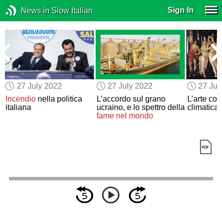
Sign In
News in Slow Italian
27 July 2022
27 July 2022
27 Jul
Incendio
nella politica
L’accordo sul grano
L’arte cont
e
italiana
ucraino, e lo spettro della
climatica
fame nel mondo