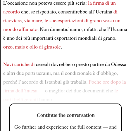
L’occasione non poteva essere più seria:
la firma di un
accordo
che, se rispettato, consentirebbe all’Ucraina
di
riavviare
,
via mare
,
le sue esportazioni di grano
verso un
mondo affamato
. Non dimentichiamo, infatti, che l’Ucraina
è uno dei più importanti esportatori mondiali di grano,
orzo, mais e olio di girasole
.
Navi cariche di
cereali dovrebbero presto partire da Odessa
e altri due porti ucraini, ma il condizionale è d’obbligo,
perché l’accordo di Istanbul già traballa.
Poche ore dopo la
firma dell’intesa
— o meglio: dei due documenti che
le
parti belligeranti
hanno
Continue the conversation
Go further and experience the full content — and