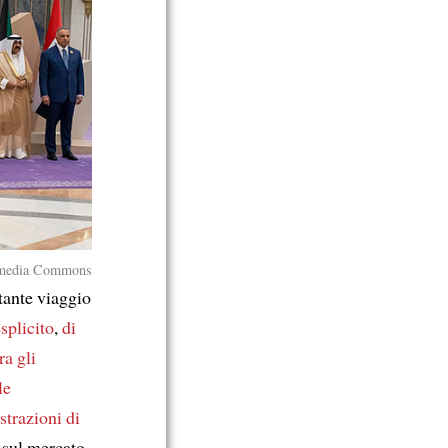
media Commons
ante viaggio
splicito
,
di
ra gli
le
estrazioni di
sul mercato