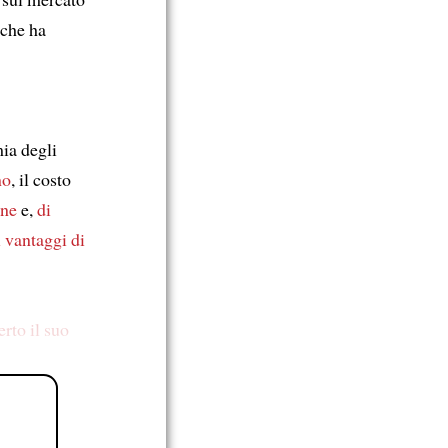
che ha
ia degli
no
, il costo
one
e,
di
i vantaggi di
erto
il suo