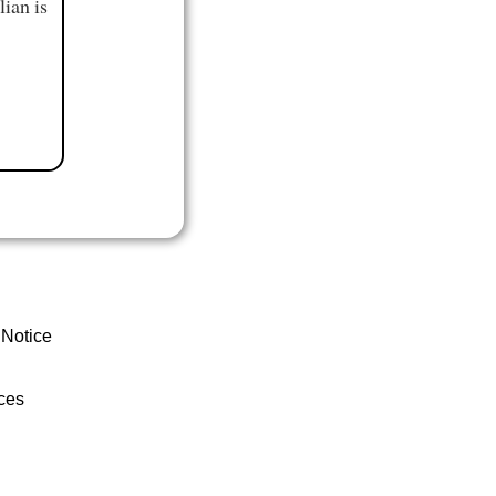
ian is
 Notice
ces