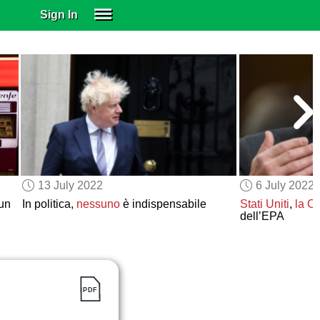
Sign In
SIGN IN
SUBSCRIBE
EDUCATIONAL LICENSES
GIFT CARDS
OTHER LANGUAGES
ABOUT US
ALEXA
13 July 2022
6 July 2022
ADJUST COLORS
 un
In politica,
nessuno
è indispensabile
Stati Uniti
,
la C
dell’EPA