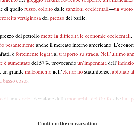
le di quello
russo
,
colpito
dalle
sanzioni occidentali
—
un vuoto
 crescita vertiginosa
del
prezzo
del barile.
prezzo del petrolio
mette in difficoltà
le economie occidentali
,
do pesantemente
anche il mercato interno americano. L’econom
nfatti, è
fortemente legata
al
trasporto su strada
.
Nell’ultimo an
te
è aumentato
del 57%, provocando
un’impennata
dell’
inflazi
, un grande
malcontento
nell’
elettorato
statunitense,
abituato a
a basso costo
.
o di
una
storica
decisione della
monarchia del Golfo
, che
ha ap
Continue the conversation