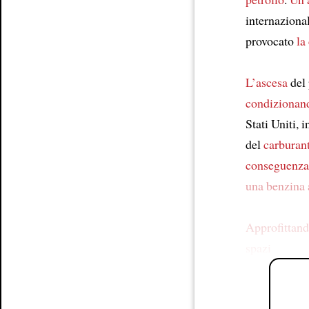
internaziona
provocato
la
L’ascesa
del 
condizionan
Stati Uniti, i
del
carburan
conseguenza
una benzina 
Approfittand
spazi