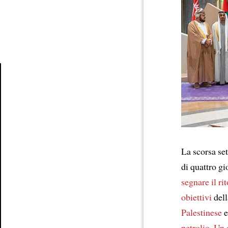
Article
La scorsa se
di quattro gi
segnare il ri
obiettivi
dell
Palestinese
e
petrolio
.
Un 