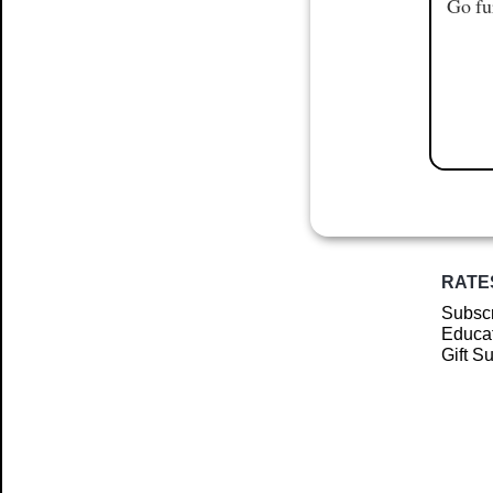
Go fu
RATE
Subscr
Educat
Gift S