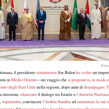
Wiki
ttimana, il presidente
statunitense
Joe Biden
ha svolto
un import
orni in
Medio Oriente
—un viaggio che
si proponeva
,
in modo e
torno
degli Stati Uniti
nella regione, dopo anni di
disimpegno
.
T
a missione,
rilanciare
il dialogo tra Israele e
l’Autorità Naziona
,
soprattutto
, convincere
l’Arabia Saudita
ad
aumentare
le sue 
aumento
del
greggio saudita
dovrebbe sopperire alla
mancanza