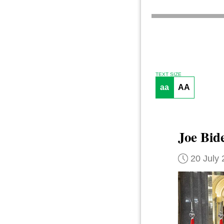
TEXT SIZE
aa
AA
Joe Bid
20 July